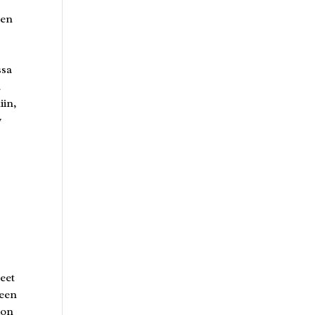
ten
ssa
ä
iin,
y
n
eet
seen
ion