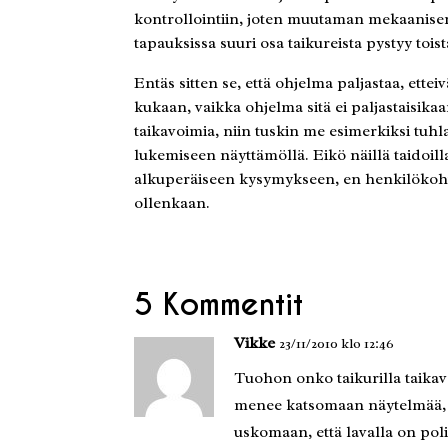
kontrollointiin, joten muutaman mekaanise
tapauksissa suuri osa taikureista pystyy toi
Entäs sitten se, että ohjelma paljastaa, ett
kukaan, vaikka ohjelma sitä ei paljastaisikaan?
taikavoimia, niin tuskin me esimerkiksi tuhla
lukemiseen näyttämöllä. Eikö näillä taidoill
alkuperäiseen kysymykseen, en henkilökohta
ollenkaan.
5 Kommentit
Vikke
23/11/2010 klo 12:46
Tuohon onko taikurilla taikav
menee katsomaan näytelmää, ni
uskomaan, että lavalla on poli