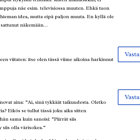
temppuja näe esim. televisiossa muuten. Ehkä tuon
ä hieman idea, mutta eipä paljon muuta. En kyllä ole
a sattunut näkemään…
Vasta
n viitaten: itse olen tässä viime aikoina harkinnut
Vasta
ovat aina: ”Ai, sinä tykkäät taikuudesta. Oletko
 Eikös se tullut tässä joku aika sitten
hän sama kuin sanoisi: ”Piirrät siis
siis olla värisokea.”