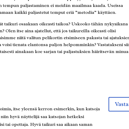
n tempun paljastaminen ei meidän maailmaa kaada. Useissa
stamaan kaikki paljastetut temput eriä ”metodia” käyttäen.
eivät taikuri osaakaan oikeasti taikoa? Uskooko tähän nykyaikana
 Olen itse aina ajatellut, että jos taikureilla oikeasti olisi
isimme niitä valitun pelikortin etsimiseen pakasta tai ajatuksie
a voisi tienata elantonsa paljon helpomminkin? Vastatakseni sii
isesti ainakaan koe sarjan tai paljastuksien häiritsevän minua
Vasta
oimia, itse yleensä kerron esimerkin, kun katsoja
in hyvä näyttelijä saa katsojan hetkeksi
isi tai opettaja. Hyvä taikuri saa aikaan saman