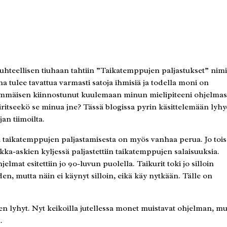
suhteellisen tiuhaan tahtiin ”Taikatemppujen paljastukset” nim
tulee tavattua varmasti satoja ihmisiä ja todella moni on
rimmäisen kiinnostunut kuulemaan minun mielipiteeni ohjelmas
äiritseekö se minua jne? Tässä blogissa pyrin käsittelemään lyhy
an tiimoilta.
ea taikatemppujen paljastamisesta on myös vanhaa perua. Jo toi
a-askien kyljessä paljastettiin taikatemppujen salaisuuksia.
lmat esitettiin jo 90-luvun puolella. Taikurit toki jo silloin
n, mutta näin ei käynyt silloin, eikä käy nytkään. Tälle on
n lyhyt. Nyt keikoilla jutellessa monet muistavat ohjelman, mu
.