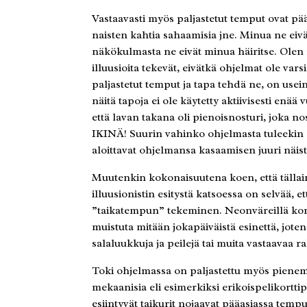
Vastaavasti myös paljastetut temput ovat pä
naisten kahtia sahaamisia jne. Minua ne eivä
näkökulmasta ne eivät minua häiritse. Olen 
illuusioita tekevät, eivätkä ohjelmat ole vars
paljastetut temput ja tapa tehdä ne, on usein
näitä tapoja ei ole käytetty aktiivisesti enää
että lavan takana oli pienoisnosturi, joka 
IKINÄ! Suurin vahinko ohjelmasta tuleekin ehk
aloittavat ohjelmansa kasaamisen juuri näi
Muutenkin kokonaisuutena koen, että tällain
illuusionistin esitystä katsoessa on selvää, e
”taikatempun” tekeminen. Neonväreillä korist
muistuta mitään jokapäiväistä esinettä, joten
salaluukkuja ja peilejä tai muita vastaavaa 
Toki ohjelmassa on paljastettu myös pienem
mekaanisia eli esimerkiksi erikoispelikortt
esiintyvät taikurit nojaavat pääasiassa te