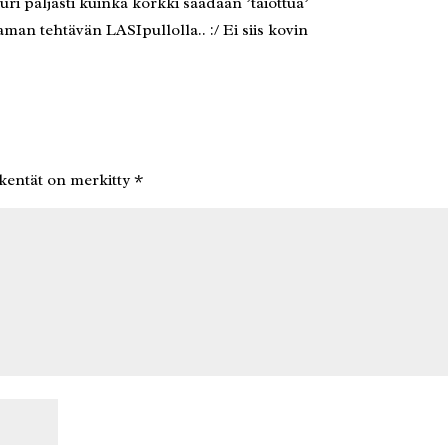
ri paljasti kuinka korkki saadaan ’taiottua’
an tehtävän LASIpullolla.. :/ Ei siis kovin
 kentät on merkitty
*