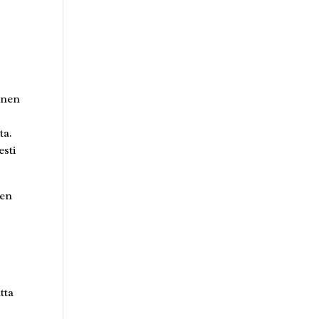
inen
ta.
esti
sen
tta