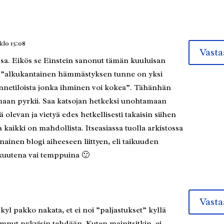
klo 15:08
Vasta
ssa. Eikös se Einstein sanonut tämän kuuluisan
tä ”alkukantainen hämmästyksen tunne on yksi
nnetiloista jonka ihminen voi kokea”. Tähänhän
maan pyrkii. Saa katsojan hetkeksi unohtamaan
 olevan ja vietyä edes hetkellisesti takaisin siihen
kaikki on mahdollista. Itseasiassa tuolla arkistossa
ainen blogi aiheeseen liittyen, eli taikuuden
ikuutena vai temppuina 🙂
Vasta
yl pakko nakata, et ei noi ”paljastukset” kyllä
emput nykyisin tehdään. Kuten mainitsitkin, ei