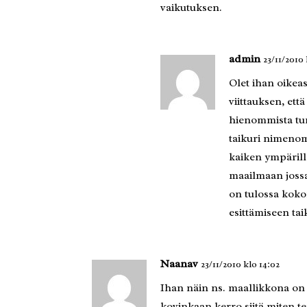
vaikutuksen.
admin
23/11/2010 
Olet ihan oikea
viittauksen, et
hienommista tu
taikuri nimeno
kaiken ympärillä
maailmaan jossa 
on tulossa kokon
esittämiseen ta
Naanav
23/11/2010 klo 14:02
Ihan näin ns. maallikkona on k
kovinkaan kerro siitä miten t