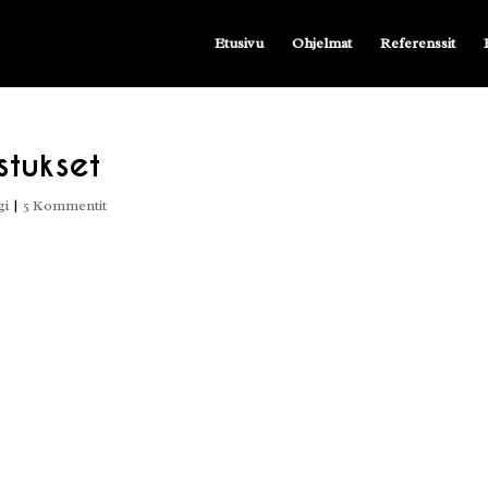
Etusivu
Ohjelmat
Referenssit
stukset
gi
|
5 Kommentit