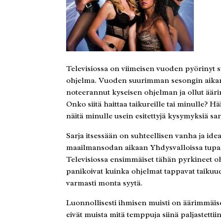
Televisiossa on viimeisen vuoden pyörinyt 
ohjelma. Vuoden suurimman sesongin aikana 
noteerannut kyseisen ohjelman ja ollut ää
Onko siitä haittaa taikureille tai minulle? H
näitä minulle usein esitettyjä kysymyksiä sarj
Sarja itsessään on suhteellisen vanha ja id
maailmansodan aikaan Yhdysvalloissa tupakk
Televisiossa ensimmäiset tähän pyrkineet ohje
panikoivat kuinka ohjelmat tappavat taikuude
varmasti monta syytä.
Luonnollisesti ihmisen muisti on äärimmäise
eivät muista mitä temppuja siinä paljastettiin