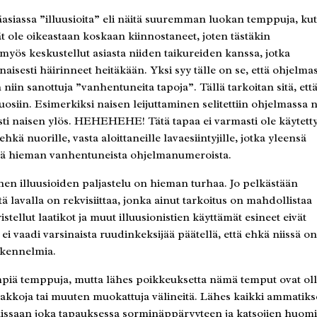
äasiassa ”illuusioita” eli näitä suuremman luokan temppuja, ku
t ole oikeastaan koskaan kiinnostaneet, joten tästäkin
myös keskustellut asiasta niiden taikureiden kanssa, jotka
inaisesti häirinneet heitäkään. Yksi syy tälle on se, että ohjelma
 niin sanottuja ”vanhentuneita tapoja”. Tällä tarkoitan sitä, ett
 vuosiin. Esimerkiksi naisen leijuttaminen selitettiin ohjelmassa n
nosti naisen ylös. HEHEHEHE! Tätä tapaa ei varmasti ole käytett
ä nuorille, vasta aloittaneille lavaesiintyjille, jotka yleensä
stä hieman vanhentuneista ohjelmanumeroista.
en illuusioiden paljastelu on hieman turhaa. Jo pelkästään
ttä lavalla on rekvisiittaa, jonka ainut tarkoitus on mahdollistaa
ellut laatikot ja muut illuusionistien käyttämät esineet eivät
 ei vaadi varsinaista ruudinkeksijää päätellä, että ehkä niissä o
rakennelmia.
piä temppuja, mutta lähes poikkeuksetta nämä temput ovat oll
ipakkoja tai muuten muokattuja välineitä. Lähes kaikki ammatik
mpuissaan joka tapauksessa sorminäppäryyteen ja katsojien huom