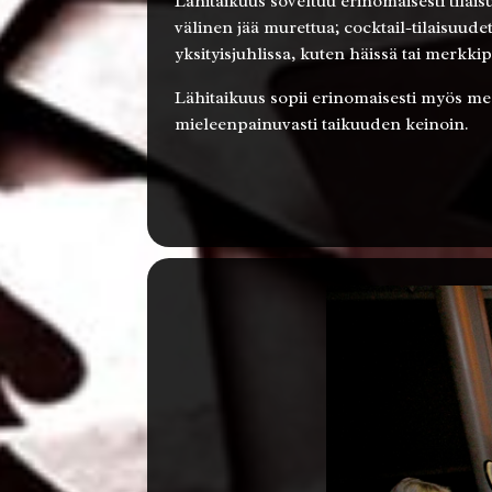
Lähitaikuus soveltuu erinomaisesti tilais
välinen jää murettua; cocktail-tilaisuude
yksityisjuhlissa, kuten häissä tai merkki
Lähitaikuus sopii erinomaisesti myös mess
mieleenpainuvasti taikuuden keinoin.