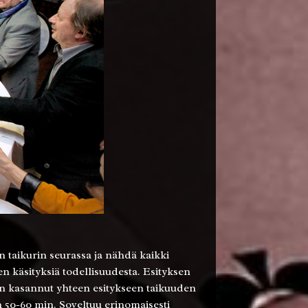
n taikurin seurassa ja nähdä kaikki
n käsityksiä todellisuudesta. Esityksen
 on kasannut yhteen esitykseen taikuuden
 50-60 min. Soveltuu erinomaisesti