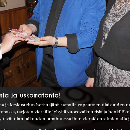
ista ja uskomatonta!
na ja keskustelun herättäjänä samalla vapauttaen tilaisuuden t
assa, tarjoten vieraille lyhyitä vuorovaikutteisia ja henkilök
ävät tilan taikuuden tapahtuessa ihan vieraiden silmien alla j