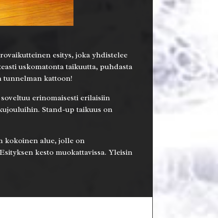
vaikutteinen esitys, joka yhdistelee
keasti uskomatonta taikuutta, puhdasta
den tunnelman kattoon!
 soveltuu erinomaisesti erilaisiin
kkujouluihin. Stand-up taikuus on
3m kokoinen alue, jolle on
 Esityksen kesto muokattavissa. Yleisin