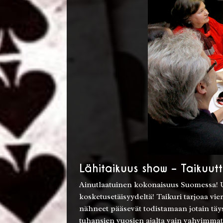
Lähitaikuus show – Taikuut
Ainutlaatuinen kokonaisuus Suomessa! Us
kosketusetäisyydeltä! Taikuri tarjoaa vi
nähneet pääsevät todistamaan jotain täys
tuhansien vuosien ajalta vain vahvimmat