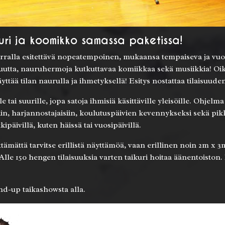
ri ja koomikko samassa paketissa!
rralla esitettävä nopeatempoinen, mukaansa tempaiseva ja vuoro
ikuutta, nauruhermoja kutkuttavaa komiikkaa sekä musiikkia! Oi
yttää tilan naurulla ja ihmetyksellä! Esitys nostattaa tilaisuu
 tai suurille, jopa satoja ihmisiä käsittäville yleisöille. Ohjelma
ksiin, harjannostajaisiin, koulutuspäivien kevennykseksi sekä pi
ipäivillä, kuten häissä tai vuosipäivillä.
ttämättä tarvitse erillistä näyttämöä, vaan erillinen noin 2m x 
lle 150 hengen tilaisuuksia varten taikuri hoitaa äänentoiston.
nd-up taikashowsta alla.