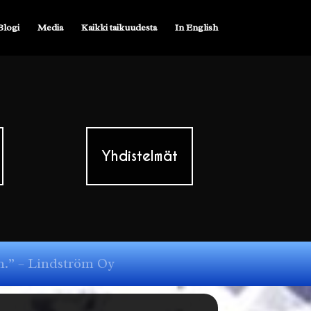
Blogi
Media
Kaikki taikuudesta
In English
Yhdistelmät
aan.” – Lindström Oy