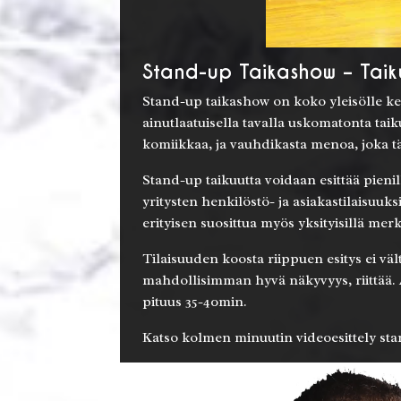
Stand-up Taikashow – Taiku
Stand-up taikashow on koko yleisölle ke
ainutlaatuisella tavalla uskomatonta ta
komiikkaa, ja vauhdikasta menoa, joka tä
Stand-up taikuutta voidaan esittää pienille
yritysten henkilöstö- ja asiakastilaisuu
erityisen suosittua myös yksityisillä merkk
Tilaisuuden koosta riippuen esitys ei väl
mahdollisimman hyvä näkyvyys, riittää. A
pituus 35-40min.
Katso kolmen minuutin videoesittely sta