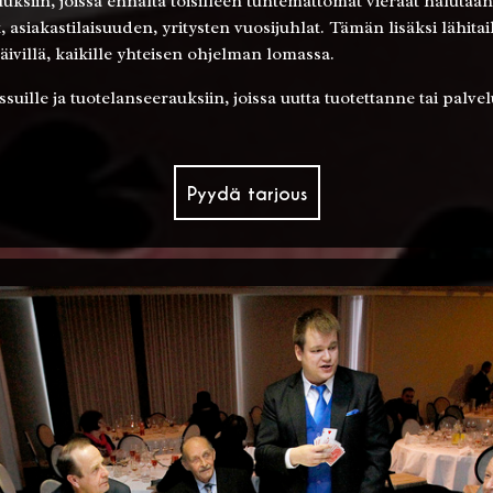
uuksiin, joissa ennalta toisilleen tuntemattomat vieraat haluta
t, asiakastilaisuuden, yritysten vuosijuhlat. Tämän lisäksi lähit
päivillä, kaikille yhteisen ohjelman lomassa.
uille ja tuotelanseerauksiin, joissa uutta tuotettanne tai palve
Pyydä tarjous