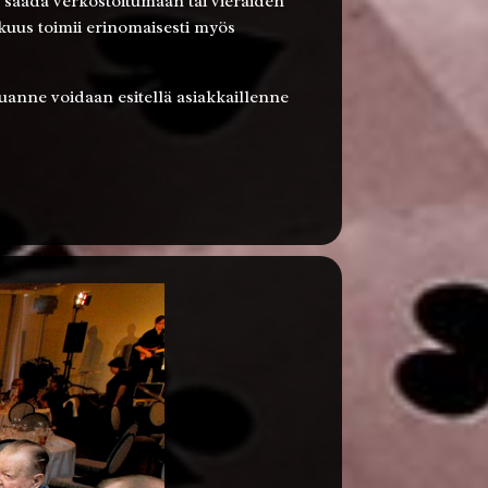
an saada verkostoitumaan tai vieraiden
aikuus toimii erinomaisesti myös
luanne voidaan esitellä asiakkaillenne