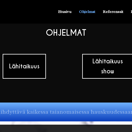
Etusivu
Ohjelmat
Referenssit
OHJELMAT
Lähitaikuus
Lähitaikuus
show
 viihdyttävä kaikessa taianomaisessa hauskuudess