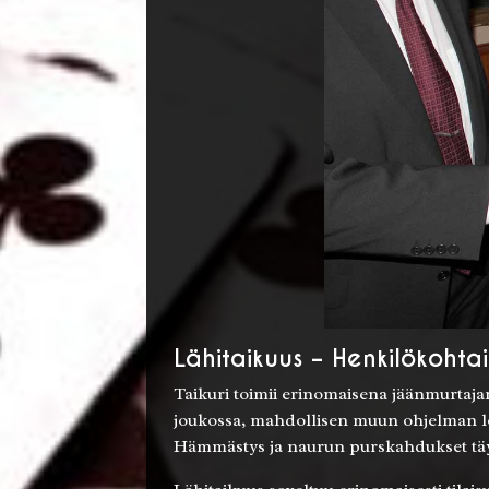
Lähitaikuus – Henkilökohta
Taikuri toimii erinomaisena jäänmurtaja
joukossa, mahdollisen muun ohjelman lom
Hämmästys ja naurun purskahdukset täytt