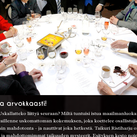
ta arvokkaasti!
kallatteko liittyä seuraan? Miltä tuntuisi istua maailmanluoka
eraillenne uskomattoman kokemuksen, joka koettelee osallistujie
in mahdotonta – ja nauttivat joka hetkestä. Taikuri Ristiharju
 ja mahdottomimmat taikuuden mysteerit. Esityksen kesto noin