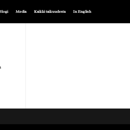
Blogi
Media
Kaikki taikuudesta
In English
n