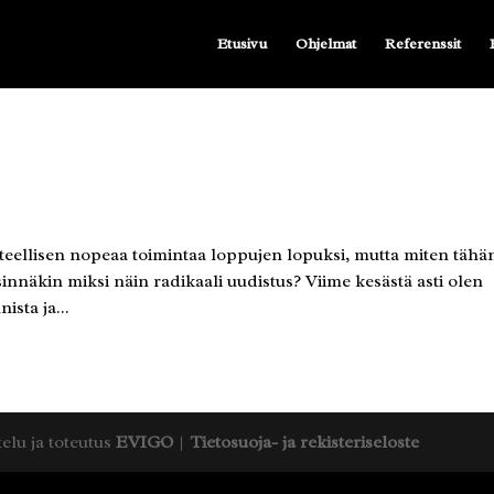
Etusivu
Ohjelmat
Referenssit
hteellisen nopeaa toimintaa loppujen lopuksi, mutta miten tähä
innäkin miksi näin radikaali uudistus? Viime kesästä asti olen
sta ja...
telu ja toteutus
EVIGO
|
Tietosuoja- ja rekisteriseloste