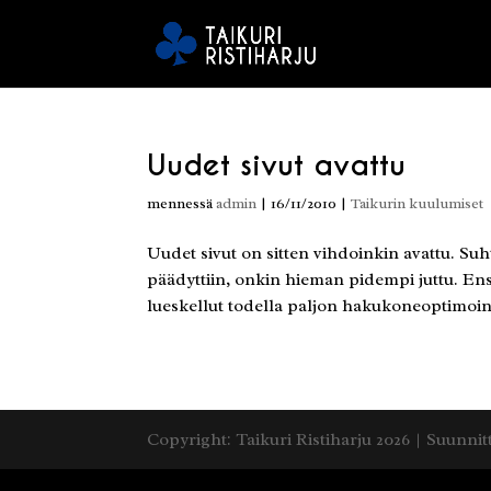
Uudet sivut avattu
mennessä
admin
|
16/11/2010
|
Taikurin kuulumiset
Uudet sivut on sitten vihdoinkin avattu. Su
päädyttiin, onkin hieman pidempi juttu. Ens
lueskellut todella paljon hakukoneoptimoinni
Copyright: Taikuri Ristiharju 2026 | Suunnit