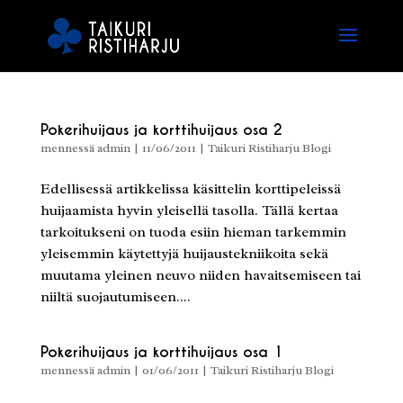
Pokerihuijaus ja korttihuijaus osa 2
mennessä
admin
|
11/06/2011
|
Taikuri Ristiharju Blogi
Edellisessä artikkelissa käsittelin korttipeleissä
huijaamista hyvin yleisellä tasolla. Tällä kertaa
tarkoitukseni on tuoda esiin hieman tarkemmin
yleisemmin käytettyjä huijaustekniikoita sekä
muutama yleinen neuvo niiden havaitsemiseen tai
niiltä suojautumiseen....
Pokerihuijaus ja korttihuijaus osa 1
mennessä
admin
|
01/06/2011
|
Taikuri Ristiharju Blogi