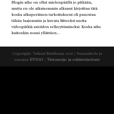
Blogin aihe on ollut mielenpäällä jo pitkään,
mutta en ole aikaisemmin alkanut kirjoittaa tätä
koska alkuperäinen tarkoitukseni oli panostaa
tähän laajemmin ja kuvata liitteeksi useita
videopätkiä asioiden selkeyttämiseksi. Koska aihe
kuitenkin nousi yllättäen...
Copyright: Taikuri Ristiharju 2026 | Suunnittelu ja
toteutus
EVIGO
|
Tietosuoja- ja rekisteriseloste