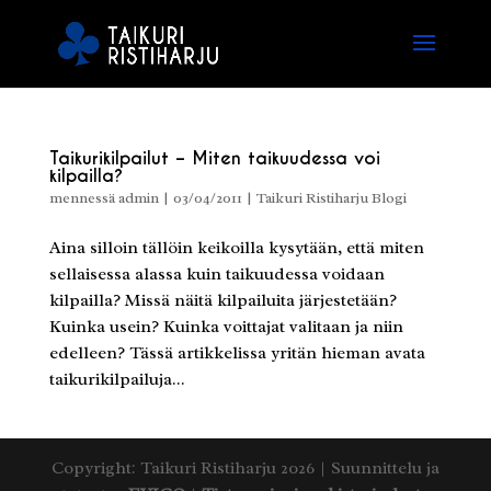
Taikurikilpailut – Miten taikuudessa voi
kilpailla?
mennessä
admin
|
03/04/2011
|
Taikuri Ristiharju Blogi
Aina silloin tällöin keikoilla kysytään, että miten
sellaisessa alassa kuin taikuudessa voidaan
kilpailla? Missä näitä kilpailuita järjestetään?
Kuinka usein? Kuinka voittajat valitaan ja niin
edelleen? Tässä artikkelissa yritän hieman avata
taikurikilpailuja...
Copyright: Taikuri Ristiharju 2026 | Suunnittelu ja