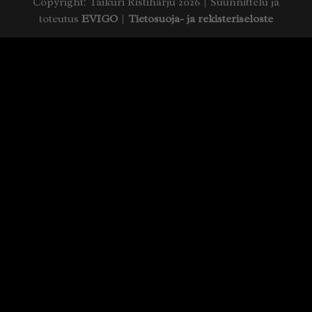
Copyright: Taikuri Ristiharju 2026 | Suunnittelu ja
toteutus
EVIGO
|
Tietosuoja- ja rekisteriseloste