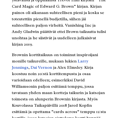
Card Magic of Edward G. Brown” kirjan. Kirjan
painos oli aikanaan suhteellisen pieni ja koska se
toteutettiin pienellä budjetilla, siihen jäi
suhteellisen paljon virheitä. Vanishing Inc ja
Andy Gladwin päättivät ettei Brown taikuutta tulisi
unohtaa ja he siistivät ja uudelleen julkaisivat
kirjan 2019.
Brownin korttitaikuus on toiminut inspiroijani
monille taikureille, mukaan lukien
Larry
Jennings
,
Dai Vernon
ja Alex Elmsley. Kirja
koostuu noin 20:stä korttitempusta ja osaa
varioidaan edelleen; esimerkiksi David
Williamsonin paljon esittämä temppu, jossa
tavataan yhden maan kortteja taikurin ja katsojan
toimesta on alunperin Brownin kirjasta. Myös
Kouvolassa Taikapäivillä 2018 Jared Kopfin
esittämä ja opettama ”cards across” temppu 12:sta
kortilla, jossa katsojan ajattelema kortti hyppää