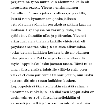
perjantaina 17:00 mutta kun aloitimme kello oli
itseasiassa 19:20… Yleensä ensimmäinen
”virallinen” osuus joka siis alkaa 17-19 välillä,
kestää noin kymmeneen, jonka jälkeen
vetäydytään syömään porukoissa pitkän kaavan
mukaan. Espanjassa on varsin yleistä, että
syödään vähintään alku ja pääruoka. Yleensä
alkuruuat vielä tilataan kaikille yhteiseksi, eli
pöydässä saattaa olla 3-8 erilaista alkuruokaa
jotka jaetaan kaikkien kesken ja sitten jokainen
tilaa pääruuan. Pakko myös huomauttaa että
myös loppulasku lasku jaetaan tasan. Tämä tulee
aina välissä ensikertalaisille yllätyksenä, joten
vaikka et esim joisi viiniä tai söisi jotain, niin lasku
jaetaan silti aina tasan kaikkien kesken.
Loppupeleissä tämä kuitenkin säästää rahaa ja
useamman ruokalajin +2h illallisen loppulasku on
usein vain 30-40€ välissä, kenellekkään ei
varmasti jää nälkä ja tosiaan ravintolat ovat niin