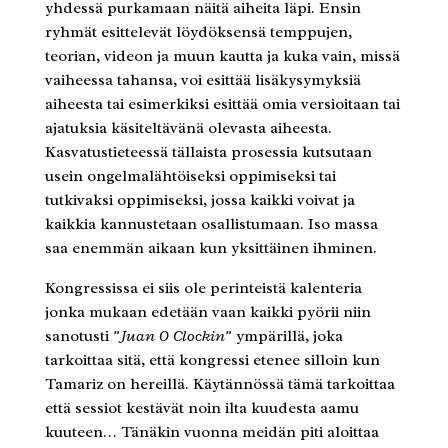
yhdessä purkamaan näitä aiheita läpi. Ensin
ryhmät esittelevät löydöksensä temppujen,
teorian, videon ja muun kautta ja kuka vain, missä
vaiheessa tahansa, voi esittää lisäkysymyksiä
aiheesta tai esimerkiksi esittää omia versioitaan tai
ajatuksia käsiteltävänä olevasta aiheesta.
Kasvatustieteessä tällaista prosessia kutsutaan
usein ongelmalähtöiseksi oppimiseksi tai
tutkivaksi oppimiseksi, jossa kaikki voivat ja
kaikkia kannustetaan osallistumaan. Iso massa
saa enemmän aikaan kun yksittäinen ihminen.
Kongressissa ei siis ole perinteistä kalenteria
jonka mukaan edetään vaan kaikki pyörii niin
sanotusti
”Juan O Clockin”
ympärillä, joka
tarkoittaa sitä, että kongressi etenee silloin kun
Tamariz on hereillä. Käytännössä tämä tarkoittaa
että sessiot kestävät noin ilta kuudesta aamu
kuuteen… Tänäkin vuonna meidän piti aloittaa