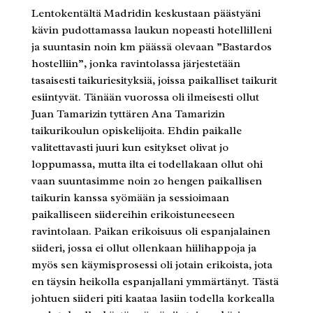
Lentokentältä Madridin keskustaan päästyäni
kävin pudottamassa laukun nopeasti hotellilleni
ja suuntasin noin km päässä olevaan ”Bastardos
hostelliin”, jonka ravintolassa järjestetään
tasaisesti taikuriesityksiä, joissa paikalliset taikurit
esiintyvät. Tänään vuorossa oli ilmeisesti ollut
Juan Tamarizin tyttären Ana Tamarizin
taikurikoulun opiskelijoita. Ehdin paikalle
valitettavasti juuri kun esitykset olivat jo
loppumassa, mutta ilta ei todellakaan ollut ohi
vaan suuntasimme noin 20 hengen paikallisen
taikurin kanssa syömään ja sessioimaan
paikalliseen siidereihin erikoistuneeseen
ravintolaan. Paikan erikoisuus oli espanjalainen
siideri, jossa ei ollut ollenkaan hiilihappoja ja
myös sen käymisprosessi oli jotain erikoista, jota
en täysin heikolla espanjallani ymmärtänyt. Tästä
johtuen siideri piti kaataa lasiin todella korkealla