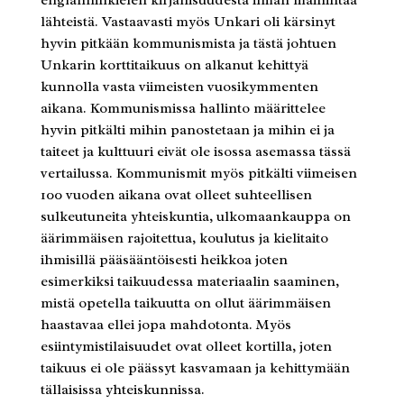
lähteistä. Vastaavasti myös Unkari oli kärsinyt
hyvin pitkään kommunismista ja tästä johtuen
Unkarin korttitaikuus on alkanut kehittyä
kunnolla vasta viimeisten vuosikymmenten
aikana. Kommunismissa hallinto määrittelee
hyvin pitkälti mihin panostetaan ja mihin ei ja
taiteet ja kulttuuri eivät ole isossa asemassa tässä
vertailussa. Kommunismit myös pitkälti viimeisen
100 vuoden aikana ovat olleet suhteellisen
sulkeutuneita yhteiskuntia, ulkomaankauppa on
äärimmäisen rajoitettua, koulutus ja kielitaito
ihmisillä pääsääntöisesti heikkoa joten
esimerkiksi taikuudessa materiaalin saaminen,
mistä opetella taikuutta on ollut äärimmäisen
haastavaa ellei jopa mahdotonta. Myös
esiintymistilaisuudet ovat olleet kortilla, joten
taikuus ei ole päässyt kasvamaan ja kehittymään
tällaisissa yhteiskunnissa.