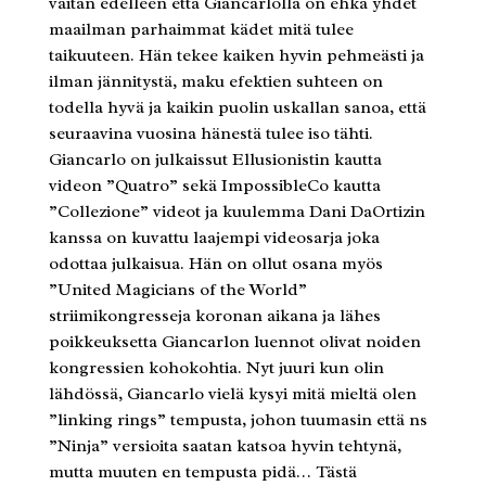
väitän edelleen että Giancarlolla on ehkä yhdet
maailman parhaimmat kädet mitä tulee
taikuuteen. Hän tekee kaiken hyvin pehmeästi ja
ilman jännitystä, maku efektien suhteen on
todella hyvä ja kaikin puolin uskallan sanoa, että
seuraavina vuosina hänestä tulee iso tähti.
Giancarlo on julkaissut Ellusionistin kautta
videon ”Quatro” sekä ImpossibleCo kautta
”Collezione” videot ja kuulemma Dani DaOrtizin
kanssa on kuvattu laajempi videosarja joka
odottaa julkaisua. Hän on ollut osana myös
”United Magicians of the World”
striimikongresseja koronan aikana ja lähes
poikkeuksetta Giancarlon luennot olivat noiden
kongressien kohokohtia. Nyt juuri kun olin
lähdössä, Giancarlo vielä kysyi mitä mieltä olen
”linking rings” tempusta, johon tuumasin että ns
”Ninja” versioita saatan katsoa hyvin tehtynä,
mutta muuten en tempusta pidä… Tästä