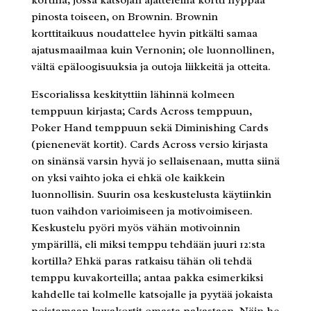
pinosta toiseen, on Brownin. Brownin
korttitaikuus noudattelee hyvin pitkälti samaa
ajatusmaailmaa kuin Vernonin; ole luonnollinen,
vältä epäloogisuuksia ja outoja liikkeitä ja otteita.
Escorialissa keskityttiin lähinnä kolmeen
temppuun kirjasta; Cards Across temppuun,
Poker Hand temppuun sekä Diminishing Cards
(pienenevät kortit). Cards Across versio kirjasta
on sinänsä varsin hyvä jo sellaisenaan, mutta siinä
on yksi vaihto joka ei ehkä ole kaikkein
luonnollisin. Suurin osa keskustelusta käytiinkin
tuon vaihdon varioimiseen ja motivoimiseen.
Keskustelu pyöri myös vähän motivoinnin
ympärillä, eli miksi temppu tehdään juuri 12:sta
kortilla? Ehkä paras ratkaisu tähän oli tehdä
temppu kuvakorteilla; antaa pakka esimerkiksi
kahdelle tai kolmelle katsojalle ja pyytää jokaista
poistamaan kuvakortit omasta pakastaan. Näin he