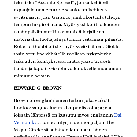
tekniikka ”Ascanio Spread”, jonka kehitteli
espanjalainen Arturo Ascanio, on kehitetty
sveitsiläisen Jean Garance jumbokorteilla tehdyn
tempun inspiroimana. Myös yksi korttitaikuuden
tämänpäivän merkittävimmistä kirjallisen
materiaalin tuottajista ja toinen esitelmän pitäjistä,
Roberto Giobbi oli siis myös sveitsiläinen. Giobbi
tosin yritti itse vähätellä rooliaan nykypäivän
taikuuden kehityksessä, mutta yleisö tiedosti
tämän ja taputti Giobbin vaikutukselle muutaman
minuutin seisten.
EDWARD G. BROWN
Brown oli englantilainen taikuri joka vaikutti
Lontoossa 1900-luvun alkupuoliskolla ja jota
joissain lähteissä on kutsuttu myös englannin
Dai
Vernoniksi
. Hän esiintyi ja luennoi paljon The
Magic Circlessä ja hänen kuoltuaan hänen
ystävänsä ja oppilaansa Trevor Hall kirjoitti ” The