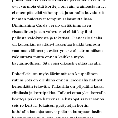
ovat varmoja että kortteja on vain ja ainoastaan 12,
ei enempää eikä vähempää. Ja samalla kuvakortit
hieman piilottavat tempun salaisuutta lisää.
Diminishing Cards versio on äärimmäisen
visuaalinen ja sen vahvuus ei ehkä käy ilmi
pelkistä valokuvista ja tekstistä. Giancarlo Scalia
oli kuitenkin päättänyt rakentaa kaikki tempun
vaatimat välineet ja esitettynä se oli äärimmäisen
vakuuttava mutta ennen kaikkea myös
käytännöllinen! Sitä voisi oikeasti esittää lavalla.
Pokerikäsi on myös äärimmäisen kaupallinen
rutiini, jota en ole ikinä ennen Escorialia nähnyt
kenenkään tekevän; Taikurilla on pöydällä kaksi
viinilasia ja korttipakka. Taikuri ottaa yksi kerralla
kortteja pakasta käteensä ja katsojat saavat sanoa
seis 10 kertaa. Jokaisen pysäytetyn kortin
kohdalla katsojat saavat päättää kumpaan lasiin
kortti menee niin, että lopussa molemmissa