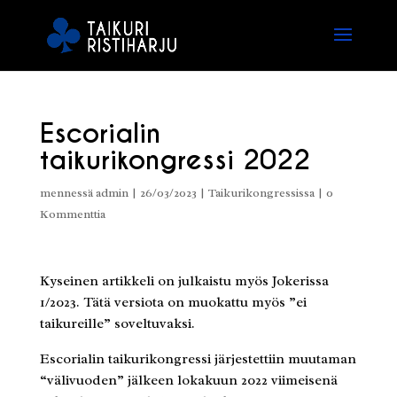
Escorialin
taikurikongressi 2022
mennessä
admin
|
26/03/2023
|
Taikurikongressissa
|
0
Kommenttia
Kyseinen artikkeli on julkaistu myös Jokerissa
1/2023. Tätä versiota on muokattu myös ”ei
taikureille” soveltuvaksi.
Escorialin taikurikongressi järjestettiin muutaman
“välivuoden” jälkeen lokakuun 2022 viimeisenä