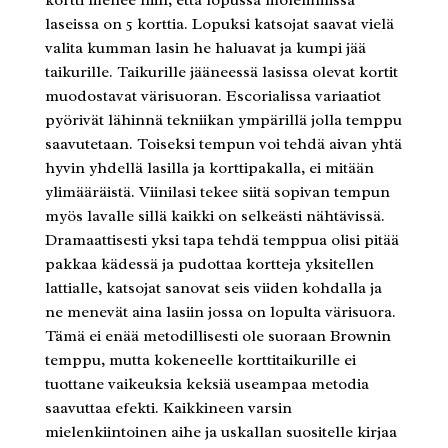
laseissa on 5 korttia. Lopuksi katsojat saavat vielä
valita kumman lasin he haluavat ja kumpi jää
taikurille. Taikurille jääneessä lasissa olevat kortit
muodostavat värisuoran. Escorialissa variaatiot
pyörivät lähinnä tekniikan ympärillä jolla temppu
saavutetaan. Toiseksi tempun voi tehdä aivan yhtä
hyvin yhdellä lasilla ja korttipakalla, ei mitään
ylimääräistä. Viinilasi tekee siitä sopivan tempun
myös lavalle sillä kaikki on selkeästi nähtävissä.
Dramaattisesti yksi tapa tehdä temppua olisi pitää
pakkaa kädessä ja pudottaa kortteja yksitellen
lattialle, katsojat sanovat seis viiden kohdalla ja
ne menevät aina lasiin jossa on lopulta värisuora.
Tämä ei enää metodillisesti ole suoraan Brownin
temppu, mutta kokeneelle korttitaikurille ei
tuottane vaikeuksia keksiä useampaa metodia
saavuttaa efekti. Kaikkineen varsin
mielenkiintoinen aihe ja uskallan suositelle kirjaa