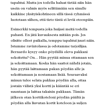
tapahtui. Mutta jos todella haluat tietää niin hän
usein on valmis myös selittämään sen sinulle
kaikkine yksityiskohtineen sillä tässä ryhmässä
luotetaan siihen, että tieto tästä ei leviä eteenpäin.
Esimerkki tempusta joka huijasi meitä todella
pahasti. En jätä kuvauksesta mitään pois. Jos
olisitte olleet paikalla, temppu tapahtui juuri näin.
Istumme ravintolassa ja odotamme tarjoilijaa.
Bernardo kysyy onko pöydällä oleva pakkani
sekoitettu? On… Hän pyytää minua ottamaan sen
ja sekoittamaan. Koska hän saattoi nähdä jotain,
hän pyytää laittamaan pakan pöydän alle ja
sekoittamaan ja nostamaan lisää. Seuraavaksi
minun tulee selata pakkaa pöydän alla, ottaa
jostain välistä yksi kortti ja kääntää se eri
suuntaan ja laittaa takaisin pakkaan. Tämän
jälkeen otan korttikoteloni pöydän päältä ja
pöydän alla liuvutan kortit koteloon ja suljen