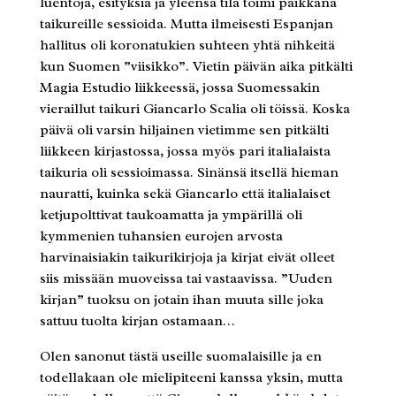
luentoja, esityksiä ja yleensä tila toimi paikkana
taikureille sessioida. Mutta ilmeisesti Espanjan
hallitus oli koronatukien suhteen yhtä nihkeitä
kun Suomen ”viisikko”. Vietin päivän aika pitkälti
Magia Estudio liikkeessä, jossa Suomessakin
vieraillut taikuri Giancarlo Scalia oli töissä. Koska
päivä oli varsin hiljainen vietimme sen pitkälti
liikkeen kirjastossa, jossa myös pari italialaista
taikuria oli sessioimassa. Sinänsä itsellä hieman
nauratti, kuinka sekä Giancarlo että italialaiset
ketjupolttivat taukoamatta ja ympärillä oli
kymmenien tuhansien eurojen arvosta
harvinaisiakin taikurikirjoja ja kirjat eivät olleet
siis missään muoveissa tai vastaavissa. ”Uuden
kirjan” tuoksu on jotain ihan muuta sille joka
sattuu tuolta kirjan ostamaan…
Olen sanonut tästä useille suomalaisille ja en
todellakaan ole mielipiteeni kanssa yksin, mutta