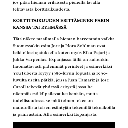
jos pitää hieman erilaisesta pienellä lavalla
tehtävästä korttitaikuudesta.
KORTTITAIKUUDEN ESITTÄMINEN PARIN
KANSSA TAI RYHMÄSSÄ
Tätä näkee maailmalla hieman harvemmin vaikka
Suomessakin esim Jore ja Nora Sohlman ovat
leikitelleet ajatuksella kuten myös Riku Pajari ja
Jukka Varpenius. Espanjassa tällä on kuitenkin
huomattavasti pidemmät perinteet ja esimerkiksi
YouTubesta löytyy 1980-luvun lopusta ja 1990-
luvulta useita pätkiä, joissa Juan Tamariz ja Jose
Caroll tekevät yhdessä esitystä jossa he
näennäisesti kilpailevat keskenään, mutta
todellisuudessa se mitä toinen tekee on
mahdollista toisen esiintyjän tekemillä tekniikoilla
ja päinvastoin. Alla esimerkki Espanjasta.