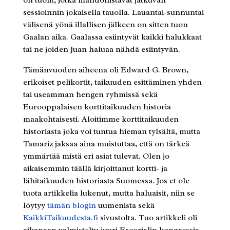
sessioinnin jokaisella tauolla. Lauantai-sunnuntai
välisenä yönä illallisen jälkeen on sitten tuon
Gaalan aika. Gaalassa esiintyvät kaikki halukkaat
tai ne joiden Juan haluaa nähdä esiintyvän.
Tämänvuoden aiheena oli Edward G. Brown,
erikoiset pelikortit, taikuuden esittäminen yhden
tai useamman hengen ryhmissä sekä
Eurooppalaisen korttitaikuuden historia
maakohtaisesti. Aloitimme korttitaikuuden
historiasta joka voi tuntua hieman tylsältä, mutta
Tamariz jaksaa aina muistuttaa, että on tärkeä
ymmärtää mistä eri asiat tulevat. Olen jo
aikaisemmin täällä kirjoittanut kortti- ja
lähitaikuuden historiasta Suomessa. Jos et ole
tuota artikkelia lukenut, mutta haluaisit, niin se
löytyy
tämän blogin
uumenista sekä
KaikkiTaikuudesta.fi
sivustolta. Tuo artikkeli oli
aikanaan valmisteltu juuri Escorialin kongressia