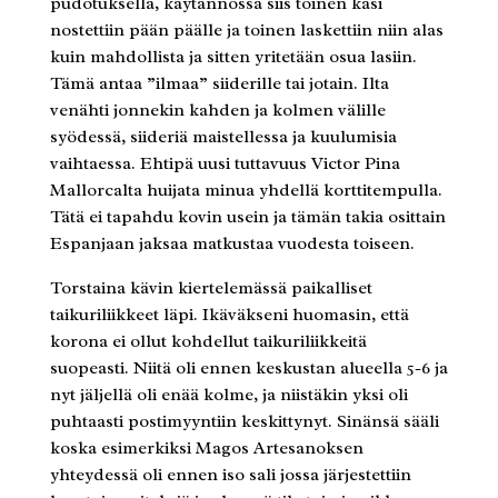
pudotuksella, käytännössä siis toinen käsi
nostettiin pään päälle ja toinen laskettiin niin alas
kuin mahdollista ja sitten yritetään osua lasiin.
Tämä antaa ”ilmaa” siiderille tai jotain. Ilta
venähti jonnekin kahden ja kolmen välille
syödessä, siideriä maistellessa ja kuulumisia
vaihtaessa. Ehtipä uusi tuttavuus Victor Pina
Mallorcalta huijata minua yhdellä korttitempulla.
Tätä ei tapahdu kovin usein ja tämän takia osittain
Espanjaan jaksaa matkustaa vuodesta toiseen.
Torstaina kävin kiertelemässä paikalliset
taikuriliikkeet läpi. Ikäväkseni huomasin, että
korona ei ollut kohdellut taikuriliikkeitä
suopeasti. Niitä oli ennen keskustan alueella 5-6 ja
nyt jäljellä oli enää kolme, ja niistäkin yksi oli
puhtaasti postimyyntiin keskittynyt. Sinänsä sääli
koska esimerkiksi Magos Artesanoksen
yhteydessä oli ennen iso sali jossa järjestettiin