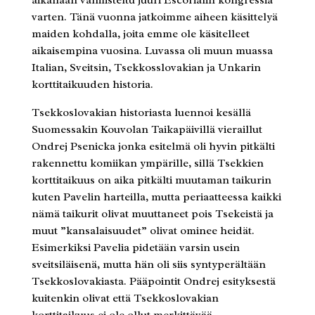
varten. Tänä vuonna jatkoimme aiheen käsittelyä
maiden kohdalla, joita emme ole käsitelleet
aikaisempina vuosina. Luvassa oli muun muassa
Italian, Sveitsin, Tsekkosslovakian ja Unkarin
korttitaikuuden historia.
Tsekkoslovakian historiasta luennoi kesällä
Suomessakin Kouvolan Taikapäivillä vieraillut
Ondrej Psenicka jonka esitelmä oli hyvin pitkälti
rakennettu komiikan ympärille, sillä Tsekkien
korttitaikuus on aika pitkälti muutaman taikurin
kuten Pavelin harteilla, mutta periaatteessa kaikki
nämä taikurit olivat muuttaneet pois Tsekeistä ja
muut ”kansalaisuudet” olivat ominee heidät.
Esimerkiksi Pavelia pidetään varsin usein
sveitsiläisenä, mutta hän oli siis syntyperältään
Tsekkoslovakiasta. Pääpointit Ondrej esityksestä
kuitenkin olivat että Tsekkoslovakian
korttitaikuus ei ole ollut merkittävää,