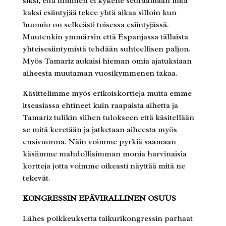
siksi, että ihminen ei kykene seuraamaan mitä
kaksi esiintyjää tekee yhtä aikaa silloin kun
huomio on selkeästi toisessa esiintyjässä.
Muutenkin ymmärsin että Espanjassa tällaista
yhteisesiintymistä tehdään suhteellisen paljon.
Myös Tamariz aukaisi hieman omia ajatuksiaan
aiheesta muutaman vuosikymmenen takaa.
Käsittelimme myös erikoiskortteja mutta emme
itseasiassa ehtineet kuin raapaista aihetta ja
Tamariz tulikin siihen tulokseen että käsitellään
se mitä keretään ja jatketaan aiheesta myös
ensivuonna. Näin voimme pyrkiä saamaan
käsiimme mahdollisimman monia harvinaisia
kortteja jotta voimme oikeasti näyttää mitä ne
tekevät.
KONGRESSIN EPÄVIRALLINEN OSUUS
Lähes poikkeuksetta taikurikongressin parhaat