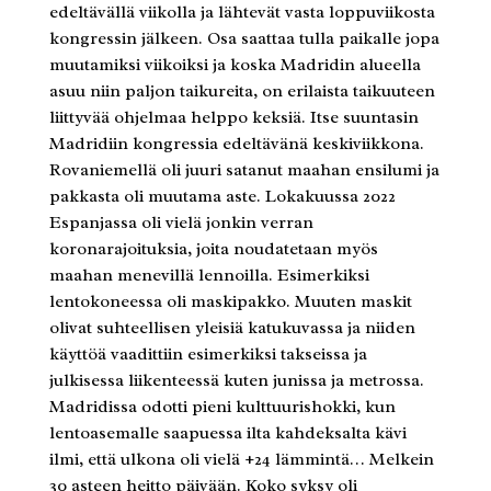
edeltävällä viikolla ja lähtevät vasta loppuviikosta
kongressin jälkeen. Osa saattaa tulla paikalle jopa
muutamiksi viikoiksi ja koska Madridin alueella
asuu niin paljon taikureita, on erilaista taikuuteen
liittyvää ohjelmaa helppo keksiä. Itse suuntasin
Madridiin kongressia edeltävänä keskiviikkona.
Rovaniemellä oli juuri satanut maahan ensilumi ja
pakkasta oli muutama aste. Lokakuussa 2022
Espanjassa oli vielä jonkin verran
koronarajoituksia, joita noudatetaan myös
maahan menevillä lennoilla. Esimerkiksi
lentokoneessa oli maskipakko. Muuten maskit
olivat suhteellisen yleisiä katukuvassa ja niiden
käyttöä vaadittiin esimerkiksi takseissa ja
julkisessa liikenteessä kuten junissa ja metrossa.
Madridissa odotti pieni kulttuurishokki, kun
lentoasemalle saapuessa ilta kahdeksalta kävi
ilmi, että ulkona oli vielä +24 lämmintä… Melkein
30 asteen heitto päivään. Koko syksy oli