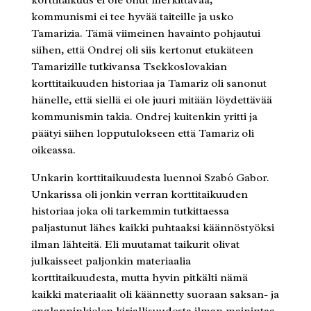
kommunismi ei tee hyvää taiteille ja usko
Tamarizia. Tämä viimeinen havainto pohjautui
siihen, että Ondrej oli siis kertonut etukäteen
Tamarizille tutkivansa Tsekkoslovakian
korttitaikuuden historiaa ja Tamariz oli sanonut
hänelle, että siellä ei ole juuri mitään löydettävää
kommunismin takia. Ondrej kuitenkin yritti ja
päätyi siihen lopputulokseen että Tamariz oli
oikeassa.
Unkarin korttitaikuudesta luennoi Szabó Gabor.
Unkarissa oli jonkin verran korttitaikuuden
historiaa joka oli tarkemmin tutkittaessa
paljastunut lähes kaikki puhtaaksi käännöstyöksi
ilman lähteitä. Eli muutamat taikurit olivat
julkaisseet paljonkin materiaalia
korttitaikuudesta, mutta hyvin pitkälti nämä
kaikki materiaalit oli käännetty suoraan saksan- ja
englanninkielen kirjallisuudesta ilman mainintaa