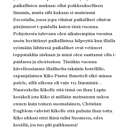
paikallisten mukaan ollut poikkeuksellisen
lämmin, mutta silti kukaan ei muistanut
Escorialia, jossa jopa viluisat paikalliset olisivat
pärjänneet t-paidalla kuten tänä vuonna.
Pohjoisesta tulevana olen aikaisempina vuosina
usein herättänyt paikallisissa hilpeyttä kun illalla
syömään lähtiessä paikalliset ovat vetäneet
toppatakkia niskaan ja minä olen saattanut olla t-
paidassa ja shortseissa. Tänäkin vuonna
kävellessämme illalliselta takaisin hotellille,
espanjalainen Kiko Pastur ihmetteli eikö minua
palele, sillä ulkona oli vain +15 lämmintä…
Naureskelin Kikolle että tämä on ihan Lapin
kesäkeli jota Kiko ei millään meinannut uskoa
ennen kuin toinen suomalainen, Christian
Engblom vahvisti Kikolle että puhuin ihan totta.
Kiko uhkasi ettei ikinä tulisi Suomeen, edes
kesällä, jos tuo piti paikkaansa!