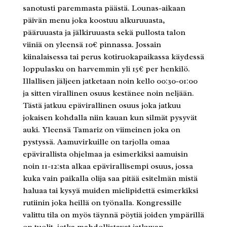
sanotusti paremmasta päästä. Lounas-aikaan
päivän menu joka koostuu alkuruuasta,
pääruuasta ja jälkiruuasta sekä pullosta talon
viiniä on yleensä 10€ pinnassa. Jossain
kiinalaisessa tai perus kotiruokapaikassa käydessä
loppulasku on harvemmin yli 15€ per henkilö.
Illallisen jäljeen jatketaan noin kello 00:30-01:00
ja sitten virallinen osuus kestänee noin neljään.
Tästä jatkuu epävirallinen osuus joka jatkuu
jokaisen kohdalla niin kauan kun silmät pysyvät
auki. Yleensä Tamariz on viimeinen joka on
pystyssä. Aamuvirkuille on tarjolla omaa
epävirallista ohjelmaa ja esimerkiksi aamuisin
noin 11-12:sta alkaa epävirallisempi osuus, jossa
kuka vain paikalla olija saa pitää esitelmän mistä
haluaa tai kysyä muiden mielipidettä esimerkiksi
rutiinin joka heillä on työnalla. Kongressille
valittu tila on myös täynnä pöytiä joiden ympärillä
on tuolit, jotka mahdollistavat jatkuvan