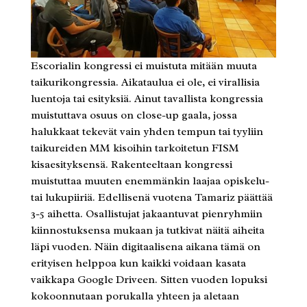
Escorialin kongressi ei muistuta mitään muuta
taikurikongressia. Aikataulua ei ole, ei virallisia
luentoja tai esityksiä. Ainut tavallista kongressia
muistuttava osuus on close-up gaala, jossa
halukkaat tekevät vain yhden tempun tai tyyliin
taikureiden MM kisoihin tarkoitetun FISM
kisaesityksensä. Rakenteeltaan kongressi
muistuttaa muuten enemmänkin laajaa opiskelu-
tai lukupiiriä. Edellisenä vuotena Tamariz päättää
3-5 aihetta. Osallistujat jakaantuvat pienryhmiin
kiinnostuksensa mukaan ja tutkivat näitä aiheita
läpi vuoden. Näin digitaalisena aikana tämä on
erityisen helppoa kun kaikki voidaan kasata
vaikkapa Google Driveen. Sitten vuoden lopuksi
kokoonnutaan porukalla yhteen ja aletaan