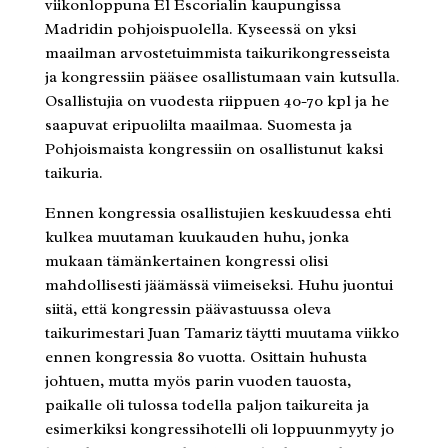
viikonloppuna El Escorialin kaupungissa
Madridin pohjoispuolella. Kyseessä on yksi
maailman arvostetuimmista taikurikongresseista
ja kongressiin pääsee osallistumaan vain kutsulla.
Osallistujia on vuodesta riippuen 40-70 kpl ja he
saapuvat eripuolilta maailmaa. Suomesta ja
Pohjoismaista kongressiin on osallistunut kaksi
taikuria.
Ennen kongressia osallistujien keskuudessa ehti
kulkea muutaman kuukauden huhu, jonka
mukaan tämänkertainen kongressi olisi
mahdollisesti jäämässä viimeiseksi. Huhu juontui
siitä, että kongressin päävastuussa oleva
taikurimestari Juan Tamariz täytti muutama viikko
ennen kongressia 80 vuotta. Osittain huhusta
johtuen, mutta myös parin vuoden tauosta,
paikalle oli tulossa todella paljon taikureita ja
esimerkiksi kongressihotelli oli loppuunmyyty jo