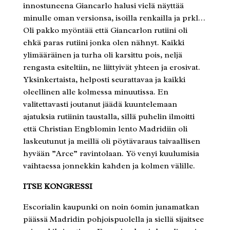
innostuneena Giancarlo halusi vielä näyttää
minulle oman versionsa, isoilla renkailla ja prkl…
Oli pakko myöntää että Giancarlon rutiini oli
ehkä paras rutiini jonka olen nähnyt. Kaikki
ylimääräinen ja turha oli karsittu pois, neljä
rengasta esiteltiin, ne liittyivät yhteen ja erosivat.
Yksinkertaista, helposti seurattavaa ja kaikki
oleellinen alle kolmessa minuutissa. En
valitettavasti joutanut jäädä kuuntelemaan
ajatuksia rutiinin taustalla, sillä puhelin ilmoitti
että Christian Engblomin lento Madridiin oli
laskeutunut ja meillä oli pöytävaraus taivaallisen
hyvään ”Arce” ravintolaan. Yö venyi kuulumisia
vaihtaessa jonnekkin kahden ja kolmen välille.
ITSE KONGRESSI
Escorialin kaupunki on noin 60min junamatkan
päässä Madridin pohjoispuolella ja siellä sijaitsee