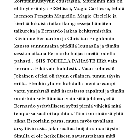
korttitaikuustyylin edustajana. Sittemmin hän on
ehtinyt esiintyä FISM:issä, Magic Castlessa, tehdä
luennon Penguin Magicille, Magic Circlelle ja
kiertää lukuisia taikurikongresseja hämäten
taikureita ja Bernardo jatkaa kehittymistään.
Kävimme Bernardon ja Christian Engblomin
kanssa sunnuntaina pitkällä lounaalla ja tämän
session aikana Bernardo huijasi meitä todella
pahasti… SIIS TODELLA PAHASTI! Eikä vain
kerran… Eikä vain kahdesti… Vaan kolmesti!
Jokainen efekti oli täysin erilainen, tuntui täysin
eriltä. Etenkin yhden kohdalla meni useampi
vartti ymmärtää mitä itseasiassa tapahtui ja tämän
onnistuin selvittämään vain siitä johtuen, että
Bernardo ystävällisesti syötti pieniä vihjeitä mitä
tempussa saattoi tapahtua. Tämä on sinänsä yhtä
aikaa Escorialin paras, mutta myös tavallaan
ärsyttävin asia. Joku saattaa huijata sinua täysin!
Sinulla ei ole hetkellisesti aavistustakaan mitä