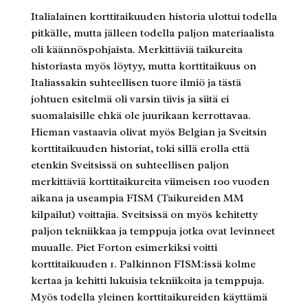
Italialainen korttitaikuuden historia ulottui todella
pitkälle, mutta jälleen todella paljon materiaalista
oli käännöspohjaista. Merkittäviä taikureita
historiasta myös löytyy, mutta korttitaikuus on
Italiassakin suhteellisen tuore ilmiö ja tästä
johtuen esitelmä oli varsin tiivis ja siitä ei
suomalaisille ehkä ole juurikaan kerrottavaa.
Hieman vastaavia olivat myös Belgian ja Sveitsin
korttitaikuuden historiat, toki sillä erolla että
etenkin Sveitsissä on suhteellisen paljon
merkittäviä korttitaikureita viimeisen 100 vuoden
aikana ja useampia FISM (Taikureiden MM
kilpailut) voittajia. Sveitsissä on myös kehitetty
paljon tekniikkaa ja temppuja jotka ovat levinneet
muualle. Piet Forton esimerkiksi voitti
korttitaikuuden 1. Palkinnon FISM:issä kolme
kertaa ja kehitti lukuisia tekniikoita ja temppuja.
Myös todella yleinen korttitaikureiden käyttämä