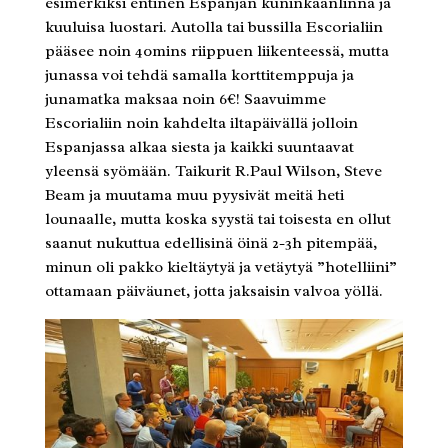
esimerkiksi entinen Espanjan kuninkaanlinna ja
kuuluisa luostari. Autolla tai bussilla Escorialiin
pääsee noin 40mins riippuen liikenteessä, mutta
junassa voi tehdä samalla korttitemppuja ja
junamatka maksaa noin 6€! Saavuimme
Escorialiin noin kahdelta iltapäivällä jolloin
Espanjassa alkaa siesta ja kaikki suuntaavat
yleensä syömään. Taikurit R.Paul Wilson, Steve
Beam ja muutama muu pyysivät meitä heti
lounaalle, mutta koska syystä tai toisesta en ollut
saanut nukuttua edellisinä öinä 2-3h pitempää,
minun oli pakko kieltäytyä ja vetäytyä ”hotelliini”
ottamaan päiväunet, jotta jaksaisin valvoa yöllä.