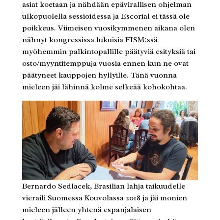
asiat koetaan ja nähdään epävirallisen ohjelman
ulkopuolella sessioidessa ja Escorial ei tässä ole
poikkeus. Viimeisen vuosikymmenen aikana olen
nähnyt kongressissa lukuisia FISM:ssä
myöhemmin palkintopallille päätyviä esityksiä tai
osto/myyntitemppuja vuosia ennen kun ne ovat
päätyneet kauppojen hyllyille. Tänä vuonna
mieleen jäi lähinnä kolme selkeää kohokohtaa.
Bernardo Sedlacek, Brasilian lahja taikuudelle
vieraili Suomessa Kouvolassa 2018 ja jäi monien
mieleen jälleen yhtenä espanjalaisen