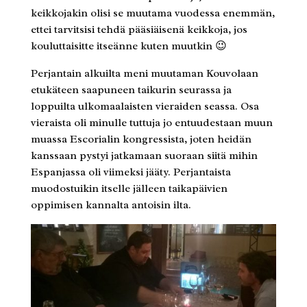
keikkojakin olisi se muutama vuodessa enemmän,
ettei tarvitsisi tehdä pääsiäisenä keikkoja, jos
kouluttaisitte itseänne kuten muutkin 😉
Perjantain alkuilta meni muutaman Kouvolaan
etukäteen saapuneen taikurin seurassa ja
loppuilta ulkomaalaisten vieraiden seassa. Osa
vieraista oli minulle tuttuja jo entuudestaan muun
muassa Escorialin kongressista, joten heidän
kanssaan pystyi jatkamaan suoraan siitä mihin
Espanjassa oli viimeksi jääty. Perjantaista
muodostuikin itselle jälleen taikapäivien
oppimisen kannalta antoisin ilta.