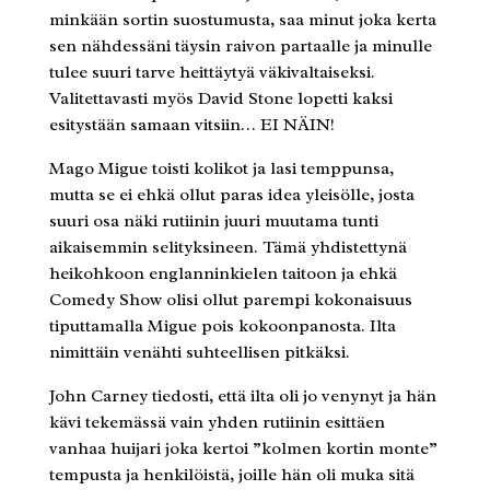
minkään sortin suostumusta, saa minut joka kerta
sen nähdessäni täysin raivon partaalle ja minulle
tulee suuri tarve heittäytyä väkivaltaiseksi.
Valitettavasti myös David Stone lopetti kaksi
esitystään samaan vitsiin… EI NÄIN!
Mago Migue toisti kolikot ja lasi temppunsa,
mutta se ei ehkä ollut paras idea yleisölle, josta
suuri osa näki rutiinin juuri muutama tunti
aikaisemmin selityksineen. Tämä yhdistettynä
heikohkoon englanninkielen taitoon ja ehkä
Comedy Show olisi ollut parempi kokonaisuus
tiputtamalla Migue pois kokoonpanosta. Ilta
nimittäin venähti suhteellisen pitkäksi.
John Carney tiedosti, että ilta oli jo venynyt ja hän
kävi tekemässä vain yhden rutiinin esittäen
vanhaa huijari joka kertoi ”kolmen kortin monte”
tempusta ja henkilöistä, joille hän oli muka sitä