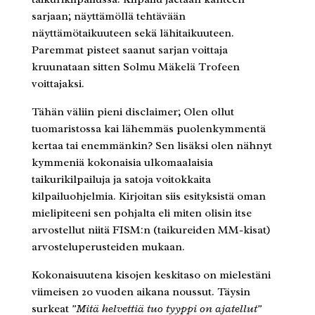
sarjaan; näyttämöllä tehtävään
näyttämötaikuuteen sekä lähitaikuuteen.
Paremmat pisteet saanut sarjan voittaja
kruunataan sitten Solmu Mäkelä Trofeen
voittajaksi.
Tähän väliin pieni disclaimer; Olen ollut
tuomaristossa kai lähemmäs puolenkymmentä
kertaa tai enemmänkin? Sen lisäksi olen nähnyt
kymmeniä kokonaisia ulkomaalaisia
taikurikilpailuja ja satoja voitokkaita
kilpailuohjelmia. Kirjoitan siis esityksistä oman
mielipiteeni sen pohjalta eli miten olisin itse
arvostellut niitä FISM:n (taikureiden MM-kisat)
arvosteluperusteiden mukaan.
Kokonaisuutena kisojen keskitaso on mielestäni
viimeisen 20 vuoden aikana noussut. Täysin
surkeat
”Mitä helvettiä tuo tyyppi on ajatellut”