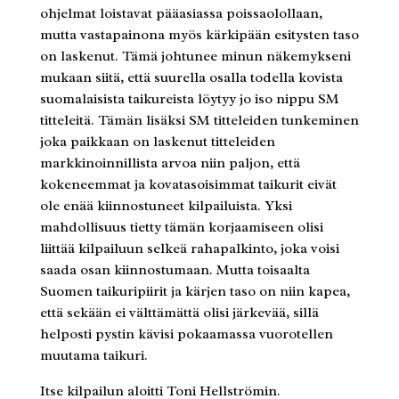
ohjelmat loistavat pääasiassa poissaolollaan,
mutta vastapainona myös kärkipään esitysten taso
on laskenut. Tämä johtunee minun näkemykseni
mukaan siitä, että suurella osalla todella kovista
suomalaisista taikureista löytyy jo iso nippu SM
titteleitä. Tämän lisäksi SM titteleiden tunkeminen
joka paikkaan on laskenut titteleiden
markkinoinnillista arvoa niin paljon, että
kokeneemmat ja kovatasoisimmat taikurit eivät
ole enää kiinnostuneet kilpailuista. Yksi
mahdollisuus tietty tämän korjaamiseen olisi
liittää kilpailuun selkeä rahapalkinto, joka voisi
saada osan kiinnostumaan. Mutta toisaalta
Suomen taikuripiirit ja kärjen taso on niin kapea,
että sekään ei välttämättä olisi järkevää, sillä
helposti pystin kävisi pokaamassa vuorotellen
muutama taikuri.
Itse kilpailun aloitti Toni Hellströmin.