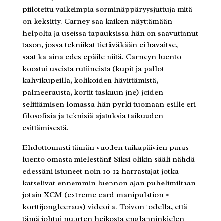
piilotettu vaikeimpia sorminäppäryysjuttuja mitä
on keksitty. Carney saa kaiken näyttämään
helpolta ja useissa tapauksissa hän on saavuttanut
tason, jossa tekniikat tietäväkään ei havaitse,
saatika aina edes epäile niitä. Carneyn luento
koostui useista rutiineista (kupit ja pallot
kahvikupeilla, kolikoiden hävittämistä,
palmeerausta, kortit taskuun jne) joiden
selittämisen lomassa hän pyrki tuomaan esille eri
filosofisia ja teknisiä ajatuksia taikuuden
esittämisestä.
Ehdottomasti tämän vuoden taikapäivien paras
luento omasta mielestäni! Siksi olikin sääli nähdä
edessäni istuneet noin 10-12 harrastajat jotka
katselivat ennemmin luennon ajan puhelimiltaan
jotain XCM (extreme card manipulation =
korttijongleeraus) videoita. Toivon todella, että
tämä johtui nuorten heikosta englanninkielen