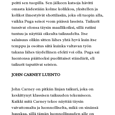
peitti sen tuopilla. Sen jälkeen katsoja hävitti
omasta kädestään kolme kolikkoa, yksitellen ja
kolikot ilmestyivät shottilasiin, joka oli tuopin alla,
vaikka Puga seisoi +10m päässä laseista. Taikurit
tunsivat olonsa täysin maallikoiksi, sillä rutiini
tuntuu ja näyttää oikealta taikuudelta. Itse
salaisuus olikin sitten lähes yhtä hyvä kuin itse
temppu ja osoitus siitä kuinka valtavan työn
takana lähes täydellinen efekti voi olla. Puga sai
luentonsa päätteeksi puolittaiset ständärit, eli
taikurit taputtivat seisten.
JOHN CARNEY LUENTO
John Carney on pitkän linjan taikuri, joka on
keskittynyt klassisen taikuuden tekemiseen.
Kaikki mitä Carney tekee näyttää täysin
vaivattomalta ja luonnolliselta, mikä on sinänsä
hauskaa, sillä tämän luonnollisuuden alle on