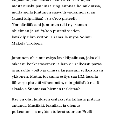
mestaruuskilpailuissa Englannissa helmikuussa,
mutta siellä Juntunen saavutti viidennen sijan
(kuusi kilpailijaa) 58,43/100 pisteellä.
Ymmärtääkseni Juntunen teki nyt saman
ohjelman ja sai 87/100 pistettä vieden
lavakilpailun voiton ja samalla myös Solmu
Mäkelä Trofeen.
Juntunen oli ainut esitys lavakilpailussa, joka oli
oikeasti korkeatasoinen ja hän oli selkeästi paras
ja ansaittu voitto ja omissa kirjoissani selkeä kisan
ykkönen. Mutta, jos sama esitys saa EM tasolla
lähes 30 pistettä vähemmän, niin pitäisikö näitä
skaaloja Suomessa hieman tarkistaa?
Itse en olisi Juntusen esityksestä tällaisia pisteitä
antanut. Musiikki, tekniikat ja olemus
pukeutumista myöten tulevat suoraan Etelä-