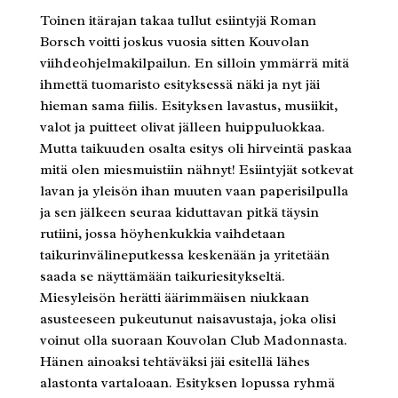
Toinen itärajan takaa tullut esiintyjä Roman
Borsch voitti joskus vuosia sitten Kouvolan
viihdeohjelmakilpailun. En silloin ymmärrä mitä
ihmettä tuomaristo esityksessä näki ja nyt jäi
hieman sama fiilis. Esityksen lavastus, musiikit,
valot ja puitteet olivat jälleen huippuluokkaa.
Mutta taikuuden osalta esitys oli hirveintä paskaa
mitä olen miesmuistiin nähnyt! Esiintyjät sotkevat
lavan ja yleisön ihan muuten vaan paperisilpulla
ja sen jälkeen seuraa kiduttavan pitkä täysin
rutiini, jossa höyhenkukkia vaihdetaan
taikurinvälineputkessa keskenään ja yritetään
saada se näyttämään taikuriesitykseltä.
Miesyleisön herätti äärimmäisen niukkaan
asusteeseen pukeutunut naisavustaja, joka olisi
voinut olla suoraan Kouvolan Club Madonnasta.
Hänen ainoaksi tehtäväksi jäi esitellä lähes
alastonta vartaloaan. Esityksen lopussa ryhmä