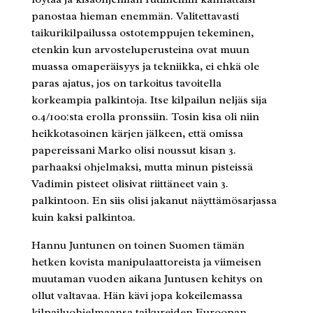
panostaa hieman enemmän. Valitettavasti
taikurikilpailussa ostotemppujen tekeminen,
etenkin kun arvosteluperusteina ovat muun
muassa omaperäisyys ja tekniikka, ei ehkä ole
paras ajatus, jos on tarkoitus tavoitella
korkeampia palkintoja. Itse kilpailun neljäs sija
0.4/100:sta erolla pronssiin. Tosin kisa oli niin
heikkotasoinen kärjen jälkeen, että omissa
papereissani Marko olisi noussut kisan 3.
parhaaksi ohjelmaksi, mutta minun pisteissä
Vadimin pisteet olisivat riittäneet vain 3.
palkintoon. En siis olisi jakanut näyttämösarjassa
kuin kaksi palkintoa.
Hannu Juntunen on toinen Suomen tämän
hetken kovista manipulaattoreista ja viimeisen
muutaman vuoden aikana Juntusen kehitys on
ollut valtavaa. Hän kävi jopa kokeilemassa
kilpailuohjelmaansa taikureiden Euroopan-