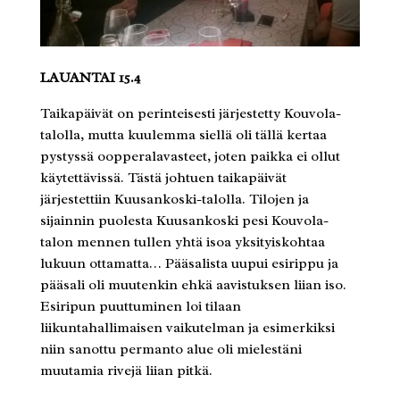
LAUANTAI 15.4
Taikapäivät on perinteisesti järjestetty Kouvola-
talolla, mutta kuulemma siellä oli tällä kertaa
pystyssä oopperalavasteet, joten paikka ei ollut
käytettävissä. Tästä johtuen taikapäivät
järjestettiin Kuusankoski-talolla. Tilojen ja
sijainnin puolesta Kuusankoski pesi Kouvola-
talon mennen tullen yhtä isoa yksityiskohtaa
lukuun ottamatta… Pääsalista uupui esirippu ja
pääsali oli muutenkin ehkä aavistuksen liian iso.
Esiripun puuttuminen loi tilaan
liikuntahallimaisen vaikutelman ja esimerkiksi
niin sanottu permanto alue oli mielestäni
muutamia rivejä liian pitkä.