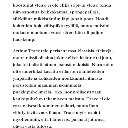
koostunut yleisö ei ole ehkä sopivin yleisö tehdä
niin sanottua keikkakamaa; spongepalloja,
silkkiliina mikkiständin läpi ja salt pour. Houdi
kuitenkin hoiti välispiikit tyylillä, mutta muistini
mukaan muutama vuosi sitten hän oli paljon
hauskempi.
Arthur Trace teki periaatteessa klassisia efektejä,
mutta niissä oli aina jokin selkeä käänne tai juttu,
joka teki niistä hänen itsensä näköisiä. Narurutiini
oli esimerkiksi kasattu erilaisten ääniefektien
ympärille ja kolikoiden noukkimista ilmasta
perusteltiin maailman isoimmalla
purkkipuhelimella, joka luonnollisesti vaati
kaukopuhelun tekemiseen maksua. Trace ei ole
varsinaisesti koominen taikuri, mutta ihan
viihdyttävä avaus iltaan. Trace myös osoitti
myöhemmin, että hänen ns. parhaat juttunsa
olivat vasta tulossa.