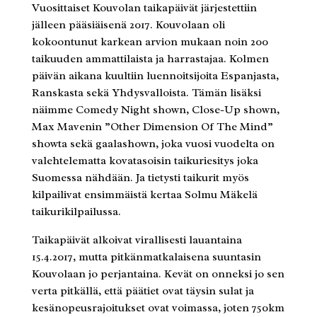
Vuosittaiset Kouvolan taikapäivät järjestettiin
jälleen pääsiäisenä 2017. Kouvolaan oli
kokoontunut karkean arvion mukaan noin 200
taikuuden ammattilaista ja harrastajaa. Kolmen
päivän aikana kuultiin luennoitsijoita Espanjasta,
Ranskasta sekä Yhdysvalloista. Tämän lisäksi
näimme Comedy Night shown, Close-Up shown,
Max Mavenin ”Other Dimension Of The Mind”
showta sekä gaalashown, joka vuosi vuodelta on
valehtelematta kovatasoisin taikuriesitys joka
Suomessa nähdään. Ja tietysti taikurit myös
kilpailivat ensimmäistä kertaa Solmu Mäkelä
taikurikilpailussa.
Taikapäivät alkoivat virallisesti lauantaina
15.4.2017, mutta pitkänmatkalaisena suuntasin
Kouvolaan jo perjantaina. Kevät on onneksi jo sen
verta pitkällä, että päätiet ovat täysin sulat ja
kesänopeusrajoitukset ovat voimassa, joten 750km