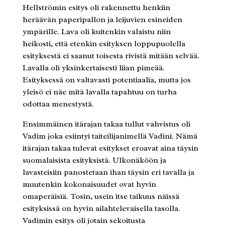
Hellströmin esitys oli rakennettu henkiin
heräävän paperipallon ja leijuvien esineiden
ympärille. Lava oli kuitenkin valaistu niin
heikosti, että etenkin esityksen loppupuolella
esityksestä ei saanut toisesta rivistä mitään selvää.
Lavalla oli yksinkertaisesti liian pimeää.
Esityksessä on valtavasti potentiaalia, mutta jos
yleisö ei näe mitä lavalla tapahtuu on turha
odottaa menestystä.
Ensimmäinen itärajan takaa tullut vahvistus oli
Vadim joka esiintyi taiteilijanimellä Vadini. Nämä
itärajan takaa tulevat esitykset eroavat aina täysin
suomalaisista esityksistä. Ulkonäköön ja
lavasteisiin panostetaan ihan täysin eri tavalla ja
muutenkin kokonaisuudet ovat hyvin
omaperäisiä. Tosin, usein itse taikuus näissä
esityksissä on hyvin ailahtelevaisella tasolla.
Vadimin esitys oli jotain sekoitusta