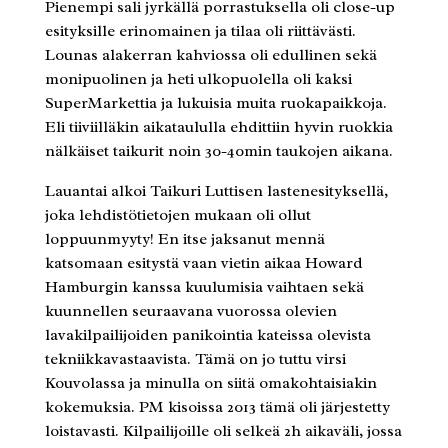
Pienempi sali jyrkällä porrastuksella oli close-up
esityksille erinomainen ja tilaa oli riittävästi.
Lounas alakerran kahviossa oli edullinen sekä
monipuolinen ja heti ulkopuolella oli kaksi
SuperMarkettia ja lukuisia muita ruokapaikkoja.
Eli tiiviilläkin aikataululla ehdittiin hyvin ruokkia
nälkäiset taikurit noin 30-40min taukojen aikana.
Lauantai alkoi Taikuri Luttisen lastenesityksellä,
joka lehdistötietojen mukaan oli ollut
loppuunmyyty! En itse jaksanut mennä
katsomaan esitystä vaan vietin aikaa Howard
Hamburgin kanssa kuulumisia vaihtaen sekä
kuunnellen seuraavana vuorossa olevien
lavakilpailijoiden panikointia kateissa olevista
tekniikkavastaavista. Tämä on jo tuttu virsi
Kouvolassa ja minulla on siitä omakohtaisiakin
kokemuksia. PM kisoissa 2013 tämä oli järjestetty
loistavasti. Kilpailijoille oli selkeä 2h aikaväli, jossa