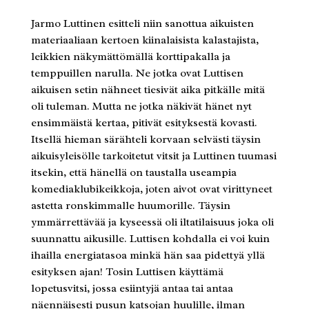
Jarmo Luttinen esitteli niin sanottua aikuisten
materiaaliaan kertoen kiinalaisista kalastajista,
leikkien näkymättömällä korttipakalla ja
temppuillen narulla. Ne jotka ovat Luttisen
aikuisen setin nähneet tiesivät aika pitkälle mitä
oli tuleman. Mutta ne jotka näkivät hänet nyt
ensimmäistä kertaa, pitivät esityksestä kovasti.
Itsellä hieman särähteli korvaan selvästi täysin
aikuisyleisölle tarkoitetut vitsit ja Luttinen tuumasi
itsekin, että hänellä on taustalla useampia
komediaklubikeikkoja, joten aivot ovat virittyneet
astetta ronskimmalle huumorille. Täysin
ymmärrettävää ja kyseessä oli iltatilaisuus joka oli
suunnattu aikusille. Luttisen kohdalla ei voi kuin
ihailla energiatasoa minkä hän saa pidettyä yllä
esityksen ajan! Tosin Luttisen käyttämä
lopetusvitsi, jossa esiintyjä antaa tai antaa
näennäisesti pusun katsojan huulille, ilman