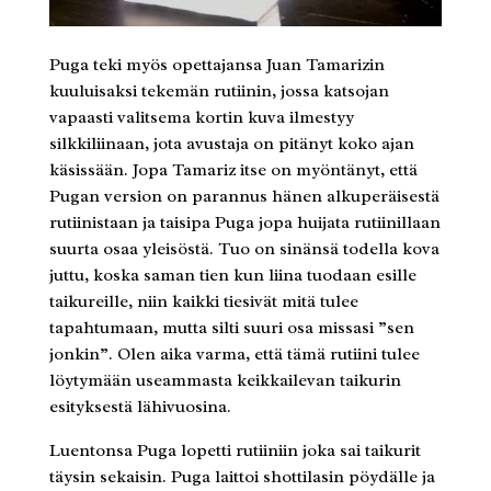
Puga teki myös opettajansa Juan Tamarizin
kuuluisaksi tekemän rutiinin, jossa katsojan
vapaasti valitsema kortin kuva ilmestyy
silkkiliinaan, jota avustaja on pitänyt koko ajan
käsissään. Jopa Tamariz itse on myöntänyt, että
Pugan version on parannus hänen alkuperäisestä
rutiinistaan ja taisipa Puga jopa huijata rutiinillaan
suurta osaa yleisöstä. Tuo on sinänsä todella kova
juttu, koska saman tien kun liina tuodaan esille
taikureille, niin kaikki tiesivät mitä tulee
tapahtumaan, mutta silti suuri osa missasi ”sen
jonkin”. Olen aika varma, että tämä rutiini tulee
löytymään useammasta keikkailevan taikurin
esityksestä lähivuosina.
Luentonsa Puga lopetti rutiiniin joka sai taikurit
täysin sekaisin. Puga laittoi shottilasin pöydälle ja