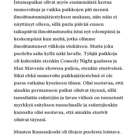
Istumapaikat olivat myös ensimmäistä kertaa
numeroituja ja vaikka paikkojen piti mennä
ilmoittautumisjärjestyksen mukaan, niin näin ei
näyttänyt olleen, sillä paria päivää ennen
taikapäiviä ilmoittautuneita istui nyt edempänä ja
keskempänä kun meitä, jotka olimme
ilmoittautuneet viikkoja etukäteen. Mutta joka
puolelta salia kyllä näki lavalle. Tyhjiä paikkoja
oli kuitenkin etenkin Comedy Night gaalassa ja
Max Mavenin showssa paljon, etenkin eturiveissä.
Siksi ehkä numeroitu paikkajärjestelmä ei ole
paras ratkaisu kyseiseen tilaan. Olisi suotavaa, että
ainakin permannon paikat olisivat täynnä, sillä
tanssilattia esiintyjän ja lavan välissä on tunnetusti
myrkkyä esityksen tunnelmalle ja esiintyjienkin
kannalta olisi suotavaa, että ainakin eturivit
olisivat täynnä.
Muuten Kuusankoski oli tilojen puolesta loistava.