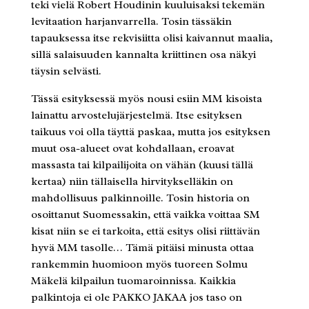
teki vielä Robert Houdinin kuuluisaksi tekemän
levitaation harjanvarrella. Tosin tässäkin
tapauksessa itse rekvisiitta olisi kaivannut maalia,
sillä salaisuuden kannalta kriittinen osa näkyi
täysin selvästi.
Tässä esityksessä myös nousi esiin MM kisoista
lainattu arvostelujärjestelmä. Itse esityksen
taikuus voi olla täyttä paskaa, mutta jos esityksen
muut osa-alueet ovat kohdallaan, eroavat
massasta tai kilpailijoita on vähän (kuusi tällä
kertaa) niin tällaisella hirvitykselläkin on
mahdollisuus palkinnoille. Tosin historia on
osoittanut Suomessakin, että vaikka voittaa SM
kisat niin se ei tarkoita, että esitys olisi riittävän
hyvä MM tasolle… Tämä pitäisi minusta ottaa
rankemmin huomioon myös tuoreen Solmu
Mäkelä kilpailun tuomaroinnissa. Kaikkia
palkintoja ei ole PAKKO JAKAA jos taso on