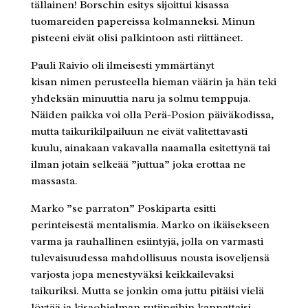
tällainen! Borschin esitys sijoittui kisassa
tuomareiden papereissa kolmanneksi. Minun
pisteeni eivät olisi palkintoon asti riittäneet.
Pauli Raivio oli ilmeisesti ymmärtänyt
kisan nimen perusteella hieman väärin ja hän teki
yhdeksän minuuttia naru ja solmu temppuja.
Näiden paikka voi olla Perä-Posion päiväkodissa,
mutta taikurikilpailuun ne eivät valitettavasti
kuulu, ainakaan vakavalla naamalla esitettynä tai
ilman jotain selkeää ”juttua” joka erottaa ne
massasta.
Marko ”se parraton” Poskiparta esitti
perinteisestä mentalismia. Marko on ikäisekseen
varma ja rauhallinen esiintyjä, jolla on varmasti
tulevaisuudessa mahdollisuus nousta isoveljensä
varjosta jopa menestyväksi keikkailevaksi
taikuriksi. Mutta se jonkin oma juttu pitäisi vielä
löytää ja kisaohjelman rutiineihin kannattaisi