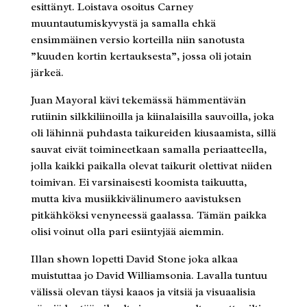
esittänyt. Loistava osoitus Carney
muuntautumiskyvystä ja samalla ehkä
ensimmäinen versio korteilla niin sanotusta
”kuuden kortin kertauksesta”, jossa oli jotain
järkeä.
Juan Mayoral kävi tekemässä hämmentävän
rutiinin silkkiliinoilla ja kiinalaisilla sauvoilla, joka
oli lähinnä puhdasta taikureiden kiusaamista, sillä
sauvat eivät toimineetkaan samalla periaatteella,
jolla kaikki paikalla olevat taikurit olettivat niiden
toimivan. Ei varsinaisesti koomista taikuutta,
mutta kiva musiikkivälinumero aavistuksen
pitkähköksi venyneessä gaalassa. Tämän paikka
olisi voinut olla pari esiintyjää aiemmin.
Illan shown lopetti David Stone joka alkaa
muistuttaa jo David Williamsonia. Lavalla tuntuu
välissä olevan täysi kaaos ja vitsiä ja visuaalisia