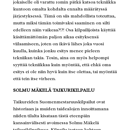
jokaiselle oli varattu 10min pätkä katsoa tekniikka
kuntoon omalta kohdalta ennalta määrätyssä
järjestyksessä. Tämä on siis mahdollista toteuttaa,
mutta miksi tämän toimivaksi saaminen on silti
edelleen näin vaikeaa?!?! Osa kilpailijoista käyttää
käsittämättömän paljon aikaa esityksensä
viilaamiseen, joten on ikävä lähes joka vuosi
kuulla, kuinka jonku esitys menee pieleen
tekniikan takia. Tosin, aina on myös helpompi
syyttää tekniikkaa kuin myöntää, että ehkä oma
esitys ei ole niin hyvä kuin itse olettaa, tai myöntää
että tein itse virheen.
SOLMU MÄKELÄ TAIKURIKILPAILU
Taikureiden Suomenmestaruuskilpailut ovat
historiaan ja muiden taidealojen innoittamana
niiden tilalta kisataan tästä eteenpäin
kansainvälisesti avoimessa Solmu Mäkelä
taikurikilpailussa. Kilpailu jaetaan kahteen