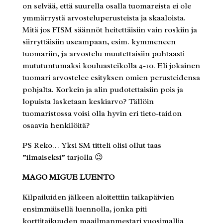
on selvää, että suurella osalla tuomareista ei ole
ymmärrystä arvosteluperusteista ja skaaloista.
Mitä jos FISM säännöt heitettäisiin vain roskiin ja
siirryttäisiin useampaan, esim. kymmeneen
tuomariin, ja arvostelu muutettaisiin puhtaasti
mututuntumaksi kouluasteikolla 4-10. Eli jokainen
tuomari arvostelee esityksen omien perusteidensa
pohjalta. Korkein ja alin pudotettaisiin pois ja
lopuista lasketaan keskiarvo? Tällöin
tuomaristossa voisi olla hyvin eri tieto-taidon
osaavia henkilöitä?
PS Reko… Yksi SM titteli olisi ollut taas
”ilmaiseksi” tarjolla 😉
MAGO MIGUE LUENTO
Kilpailuiden jälkeen aloitettiin taikapäivien
ensimmäisellä luennolla, jonka piti
korttitaikuuden maailmanmestari vuosimallia