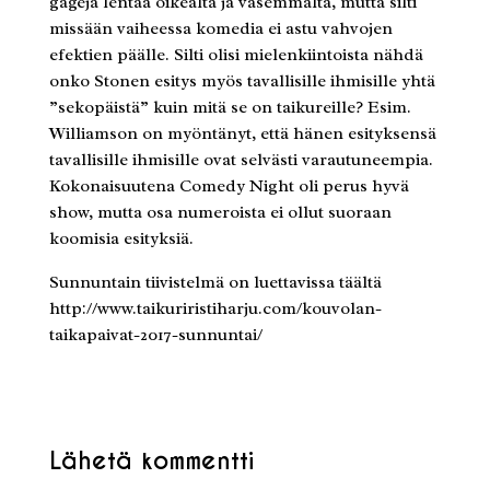
gägejä lentää oikealta ja vasemmalta, mutta silti
missään vaiheessa komedia ei astu vahvojen
efektien päälle. Silti olisi mielenkiintoista nähdä
onko Stonen esitys myös tavallisille ihmisille yhtä
”sekopäistä” kuin mitä se on taikureille? Esim.
Williamson on myöntänyt, että hänen esityksensä
tavallisille ihmisille ovat selvästi varautuneempia.
Kokonaisuutena Comedy Night oli perus hyvä
show, mutta osa numeroista ei ollut suoraan
koomisia esityksiä.
Sunnuntain tiivistelmä on luettavissa täältä
http://www.taikuriristiharju.com/kouvolan-
taikapaivat-2017-sunnuntai/
Lähetä kommentti