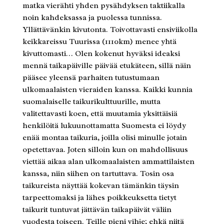
matka vierähti yhden pysähdyksen taktiikalla
noin kahdeksassa ja puolessa tunnissa.
Yllättävänkin kivutonta. Toivottavasti ensiviikolla
keikkareissu Tuurissa (1110km) menee yhtä
kivuttomasti… Olen kokenut hyväksi ideaksi
mennä taikapäiville päivää etukäteen, sillä näin
pääsee yleensä parhaiten tutustumaan
ulkomaalaisten vieraiden kanssa. Kaikki kunnia
suomalaiselle taikurikulttuurille, mutta
valitettavasti koen, että muutamia yksittäisiä
henkilöitä lukuunottamatta Suomesta ei löydy
enää montaa taikuria, joilla olisi minulle jotain
opetettavaa. Joten silloin kun on mahdollisuus
viettää aikaa alan ulkomaalaisten ammattilaisten
kanssa, niin siihen on tartuttava. Tosin osa
taikureista näyttää kokevan tämänkin täysin
tarpeettomaksi ja lähes poikkeuksetta tietyt
taikurit tuntuvat jättävän taikapäivät väliin
vuodesta toiseen. Teille pieni vihje; ehkä niitä