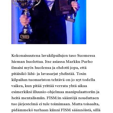
Kokonaisuutena lavakilpailujen taso Suomessa
hieman huolettaa. Itse asiassa Markku Purho
ilmaisi myös huolensa ja ehdotti jopa, että
pitäisikö lähi- ja lavasarjat yhdistää. Tosin
kilpailun tuomariston tehtävä on jo nyt todella
vaikea, kun pitää yrittää verrata yhtä aikaa
esimerkiksi illuusio-ohjelmaa manipulaattoriin ja
heitä mentalismiin. FISM:in sääntöjä noudattaen
tuo järjestelmä ei tule toimimaan. Mutta toisaalta,
pidämmekö turhaan kiinni FISM säännöistä, sillä