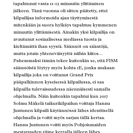
tapahtunut vasta 11-13 minuutin ylittämisen
jälkeen. Tänä vuonna oli sitten päätetty, ettei
kilpailijaa informoida ajan täyttymisestä
mitenkään ja suora hylkäys tapahtuu kymmenen
minuutin ylittämisestä. Ainakin yksi kilpailija on
avautunut sosiaalisessa mediassa tuosta ja
kieltämättä ihan syystä. Säännöt on sääntöjä,
mutta jotain yhteneväisyyttä niihin kiitos…
Pahemmaksi tämän tekee kuitenkin se, että FISM
säännöistä löytyy myös kohta 1E, jonka mukaan
kilpailija joka on voittanut Grand Prix
pääpalkinnon kyseisessä kilpailussa, ei saa
kilpailla tulevaisuudessa näennäisesti samalla
ohjelmalla. Näin kuitenkin tapahtui kun 2017
Solmu Mäkelä taikurikilpailun voittaja Hannu
Juntunen kilpaili käytännössä lähes identtisellä
ohjelmalla ja voitti myös sarjan tällä kertaa.
Hannu Juntunen voitti myös Pohjoismaiden
mestaruuden viime kerralla jälleen lähes