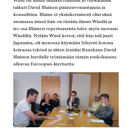
Wind on muun muassa toiminut jo vuosikausia
taikuri David Blainen pääneuvonantajana ja
konsulttina. Blaine ei yksinkertaisesti olisi siinä
asemassa missä hän on tänään ilman Windiä ja
iso osa Blainen repertuaarista tulee myös suoraan
Windiltä. Nytkin Wind kertoi, että hän tuli juuri
Japanista, oli menossa käymään lyhyesti kotona
koiransa tykönä ja sitten lentäisi Ranskaan David
Blainen huvilalle työstämään tämän toukokuussa
alkavaa Euroopan-kiertuetta.