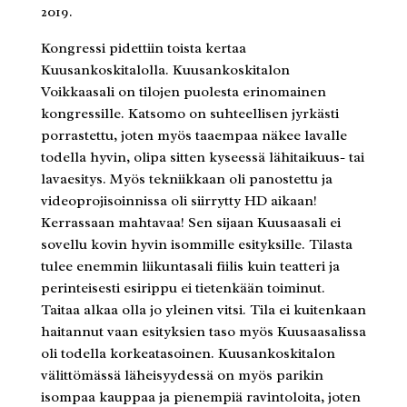
2019.
Kongressi pidettiin toista kertaa
Kuusankoskitalolla. Kuusankoskitalon
Voikkaasali on tilojen puolesta erinomainen
kongressille. Katsomo on suhteellisen jyrkästi
porrastettu, joten myös taaempaa näkee lavalle
todella hyvin, olipa sitten kyseessä lähitaikuus- tai
lavaesitys. Myös tekniikkaan oli panostettu ja
videoprojisoinnissa oli siirrytty HD aikaan!
Kerrassaan mahtavaa! Sen sijaan Kuusaasali ei
sovellu kovin hyvin isommille esityksille. Tilasta
tulee enemmin liikuntasali fiilis kuin teatteri ja
perinteisesti esirippu ei tietenkään toiminut.
Taitaa alkaa olla jo yleinen vitsi. Tila ei kuitenkaan
haitannut vaan esityksien taso myös Kuusaasalissa
oli todella korkeatasoinen. Kuusankoskitalon
välittömässä läheisyydessä on myös parikin
isompaa kauppaa ja pienempiä ravintoloita, joten