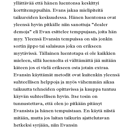
yllättävää että hänen luentonsa keskittyi
korttitemppuihin. Evans jakaa mielipiteitä
taikureiden keskuudessa. Hänen luentonsa ovat
yleensä hyvin pitkälle niin sanottuja ”dealer
demoja” eli Evan esittelee temppujaan, joita hän
myy. Yleensä Evansin tempuissa on siis jonkin
sortin jippo tai salaisuus joka on erikseen
myytävissä. Tällainen luentotapa ei ole kaikkien
mieleen, sillä luennolta ei välttämättä jää mitään
käteen jos ei vielä erikseen osta jotain extraa.
Evansin käyttämät metodit ovat kuitenkin yleensä
suhteellisen helppoja ja myös vähemmän aikaa
taikuutta tehneiden opittavissa ja kauppa tuntuu
käyvän suhteellisen hyvin. Itse tosin on
tunnustettava, että olen jo pitkään pitänyt
Evansista ja hänen tempuistaan. En käytä niistä
mitään, mutta jos laitan taikurin ajattelutavan
hetkeksi syrjään, niin Evansin