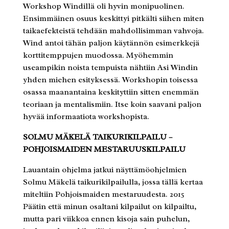
Workshop Windillä oli hyvin monipuolinen.
Ensimmäinen osuus keskittyi pitkälti siihen miten
taikaefekteistä tehdään mahdollisimman vahvoja.
Wind antoi tähän paljon käytännön esimerkkejä
korttitemppujen muodossa. Myöhemmin
useampikin noista tempuista nähtiin Asi Windin
yhden miehen esityksessä. Workshopin toisessa
osassa maanantaina keskityttiin sitten enemmän
teoriaan ja mentalismiin. Itse koin saavani paljon
hyvää informaatiota workshopista.
SOLMU MÄKELÄ TAIKURIKILPAILU –
POHJOISMAIDEN MESTARUUSKILPAILU
Lauantain ohjelma jatkui näyttämöohjelmien
Solmu Mäkelä taikurikilpailulla, jossa tällä kertaa
miteltiin Pohjoismaiden mestaruudesta. 2015
Päätin että minun osaltani kilpailut on kilpailtu,
mutta pari viikkoa ennen kisoja sain puhelun,