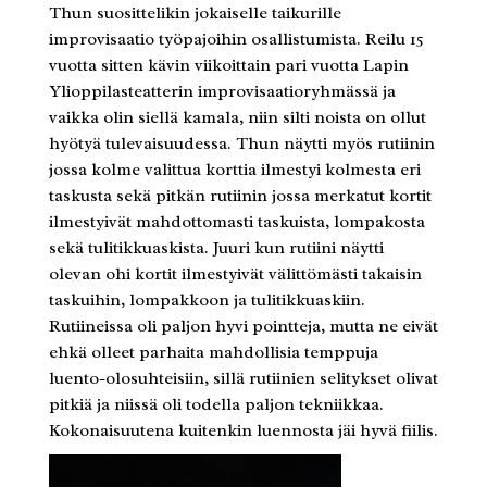
Thun suosittelikin jokaiselle taikurille
improvisaatio työpajoihin osallistumista. Reilu 15
vuotta sitten kävin viikoittain pari vuotta Lapin
Ylioppilasteatterin improvisaatioryhmässä ja
vaikka olin siellä kamala, niin silti noista on ollut
hyötyä tulevaisuudessa. Thun näytti myös rutiinin
jossa kolme valittua korttia ilmestyi kolmesta eri
taskusta sekä pitkän rutiinin jossa merkatut kortit
ilmestyivät mahdottomasti taskuista, lompakosta
sekä tulitikkuaskista. Juuri kun rutiini näytti
olevan ohi kortit ilmestyivät välittömästi takaisin
taskuihin, lompakkoon ja tulitikkuaskiin.
Rutiineissa oli paljon hyvi pointteja, mutta ne eivät
ehkä olleet parhaita mahdollisia temppuja
luento-olosuhteisiin, sillä rutiinien selitykset olivat
pitkiä ja niissä oli todella paljon tekniikkaa.
Kokonaisuutena kuitenkin luennosta jäi hyvä fiilis.