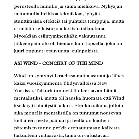
perusteella minulle jäi sama mielikuva. Nykyajan
mittapuulla heikkoa tekniikkaa, lyhyitä
stunttimaisia efektejä tai puhtaita temppuja, mutta
ei mitään sellaista jota kokisin taikuutena.
Myöskään esiintyminenkään vakuuttanut.
Jälkeenpäin olo oli hieman kuin lapsella, joka on
juuri oppinut jotain uutta joulupukista.
ASI WIND – CONCERT OF THE MIND
Wind on syntynyt Israelissa mutta asunut jo lähes
kaksi vuosikymmentä Yhdysvalloissa New
Yorkissa. Taikurit tuntuvat tituleeraavan häntä
mentalistiksi, mutta oli hauska huomata että Wind
itse käytti nimitystä taikuri. Etenkin aikana jolloin
aika monella mentalistilla on tuntunut nousevan
keltainen neste päähän ja heillä on kauhea
pätemisen tunne pyrkiä erottautumaan kaikesta
taikuuteen viittaavasta, tämä oli virkistävää.