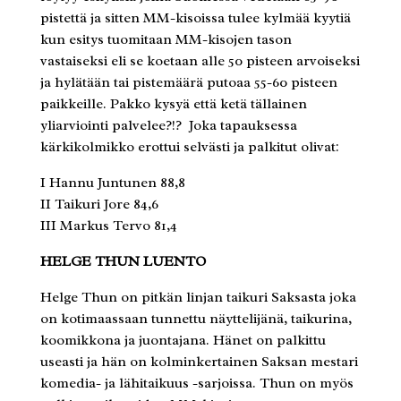
pistettä ja sitten MM-kisoissa tulee kylmää kyytiä
kun esitys tuomitaan MM-kisojen tason
vastaiseksi eli se koetaan alle 50 pisteen arvoiseksi
ja hylätään tai pistemäärä putoaa 55-60 pisteen
paikkeille. Pakko kysyä että ketä tällainen
yliarviointi palvelee?!? Joka tapauksessa
kärkikolmikko erottui selvästi ja palkitut olivat:
I Hannu Juntunen 88,8
II Taikuri Jore 84,6
III Markus Tervo 81,4
HELGE THUN LUENTO
Helge Thun on pitkän linjan taikuri Saksasta joka
on kotimaassaan tunnettu näyttelijänä, taikurina,
koomikkona ja juontajana. Hänet on palkittu
useasti ja hän on kolminkertainen Saksan mestari
komedia- ja lähitaikuus -sarjoissa. Thun on myös