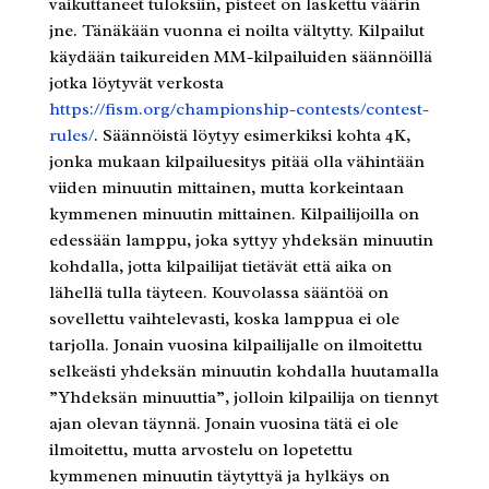
vaikuttaneet tuloksiin, pisteet on laskettu väärin
jne. Tänäkään vuonna ei noilta vältytty. Kilpailut
käydään taikureiden MM-kilpailuiden säännöillä
jotka löytyvät verkosta
https://fism.org/championship-contests/contest-
rules/
. Säännöistä löytyy esimerkiksi kohta 4K,
jonka mukaan kilpailuesitys pitää olla vähintään
viiden minuutin mittainen, mutta korkeintaan
kymmenen minuutin mittainen. Kilpailijoilla on
edessään lamppu, joka syttyy yhdeksän minuutin
kohdalla, jotta kilpailijat tietävät että aika on
lähellä tulla täyteen. Kouvolassa sääntöä on
sovellettu vaihtelevasti, koska lamppua ei ole
tarjolla. Jonain vuosina kilpailijalle on ilmoitettu
selkeästi yhdeksän minuutin kohdalla huutamalla
”Yhdeksän minuuttia”, jolloin kilpailija on tiennyt
ajan olevan täynnä. Jonain vuosina tätä ei ole
ilmoitettu, mutta arvostelu on lopetettu
kymmenen minuutin täytyttyä ja hylkäys on