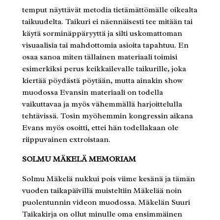
temput näyttävät metodia tietämättömälle oikealta
taikuudelta. Taikuri ei näennäisesti tee mitään tai
käytä sorminäppäryyttä ja silti uskomattoman
visuaalisia tai mahdottomia asioita tapahtuu. En
osaa sanoa miten tällainen materiaali toimisi
esimerkiksi perus keikkailevalle taikurille, joka
kiertää pöydästä pöytään, mutta ainakin show
muodossa Evansin materiaali on todella
vaikuttavaa ja myös vähemmällä harjoittelulla
tehtävissä. Tosin myöhemmin kongressin aikana
Evans myös osoitti, ettei hän todellakaan ole
riippuvainen extroistaan.
SOLMU MÄKELÄ MEMORIAM
Solmu Mäkelä nukkui pois viime kesänä ja tämän
vuoden taikapäivillä muisteltiin Mäkelää noin
puolentunnin videon muodossa. Mäkelän Suuri
Taikakirja on ollut minulle oma ensimmäinen