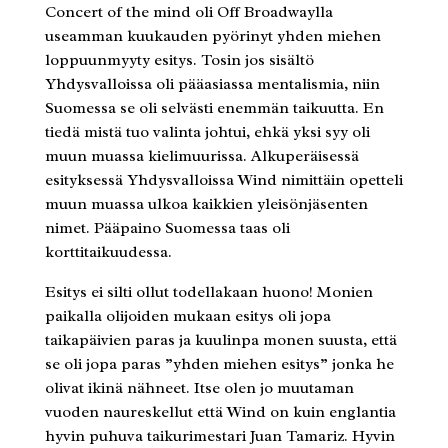
Concert of the mind oli Off Broadwaylla
useamman kuukauden pyörinyt yhden miehen
loppuunmyyty esitys. Tosin jos sisältö
Yhdysvalloissa oli pääasiassa mentalismia, niin
Suomessa se oli selvästi enemmän taikuutta. En
tiedä mistä tuo valinta johtui, ehkä yksi syy oli
muun muassa kielimuurissa. Alkuperäisessä
esityksessä Yhdysvalloissa Wind nimittäin opetteli
muun muassa ulkoa kaikkien yleisönjäsenten
nimet. Pääpaino Suomessa taas oli
korttitaikuudessa.
Esitys ei silti ollut todellakaan huono! Monien
paikalla olijoiden mukaan esitys oli jopa
taikapäivien paras ja kuulinpa monen suusta, että
se oli jopa paras ”yhden miehen esitys” jonka he
olivat ikinä nähneet. Itse olen jo muutaman
vuoden naureskellut että Wind on kuin englantia
hyvin puhuva taikurimestari Juan Tamariz. Hyvin