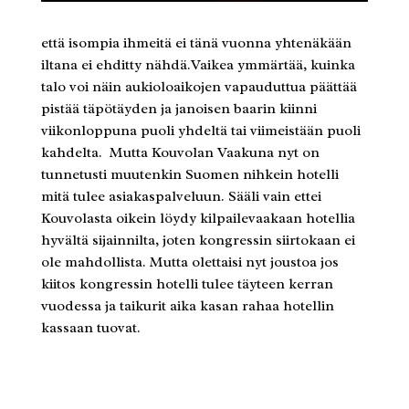
että isompia ihmeitä ei tänä vuonna yhtenäkään
iltana ei ehditty nähdä.Vaikea ymmärtää, kuinka
talo voi näin aukioloaikojen vapauduttua päättää
pistää täpötäyden ja janoisen baarin kiinni
viikonloppuna puoli yhdeltä tai viimeistään puoli
kahdelta. Mutta Kouvolan Vaakuna nyt on
tunnetusti muutenkin Suomen nihkein hotelli
mitä tulee asiakaspalveluun. Sääli vain ettei
Kouvolasta oikein löydy kilpailevaakaan hotellia
hyvältä sijainnilta, joten kongressin siirtokaan ei
ole mahdollista. Mutta olettaisi nyt joustoa jos
kiitos kongressin hotelli tulee täyteen kerran
vuodessa ja taikurit aika kasan rahaa hotellin
kassaan tuovat.