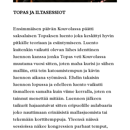
TOPAS JA ILTASESSIOT
Ensimmäisen päivän Kouvolassa päätti
saksalaisen Topaksen luento joka keskittyi hyvin
pitkälle teoriaan ja esiintymiseen. Luento
kuitenkin vaikutti olevan lähes identtinen
luennon kanssa jonka Topas veti Kouvolassa
muutama vuosi sitten, joten maha kurisi jo siihen
malliin, että tein katoamistempun ja kävin
luennon aikana syömässä. Ehdin takaisin
luennon lopussa ja edelleen luento vaikutti
tismalleen samalta kuin viime kerralla, joten en
tainnut menettää mitään. Luennon jälkeen
taikurit hajaantuivat sitten eripuolille aulabaaria
joko nauttimaan erinäisistä mallasjuomista tai
tekemään korttitemppuja. Yleensä näissä
sessioissa näkee kongressien parhaat temput,