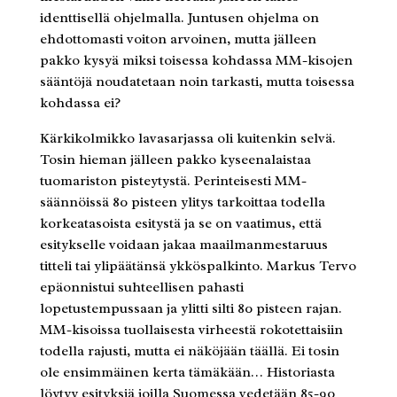
identtisellä ohjelmalla. Juntusen ohjelma on
ehdottomasti voiton arvoinen, mutta jälleen
pakko kysyä miksi toisessa kohdassa MM-kisojen
sääntöjä noudatetaan noin tarkasti, mutta toisessa
kohdassa ei?
Kärkikolmikko lavasarjassa oli kuitenkin selvä.
Tosin hieman jälleen pakko kyseenalaistaa
tuomariston pisteytystä. Perinteisesti MM-
säännöissä 80 pisteen ylitys tarkoittaa todella
korkeatasoista esitystä ja se on vaatimus, että
esitykselle voidaan jakaa maailmanmestaruus
titteli tai ylipäätänsä ykköspalkinto. Markus Tervo
epäonnistui suhteellisen pahasti
lopetustempussaan ja ylitti silti 80 pisteen rajan.
MM-kisoissa tuollaisesta virheestä rokotettaisiin
todella rajusti, mutta ei näköjään täällä. Ei tosin
ole ensimmäinen kerta tämäkään… Historiasta
löytyy esityksiä joilla Suomessa vedetään 85-90