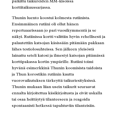
palkittu taikureiden MM-kisoissa
korttitaikuussarjassa.
Thunin luento koostui kolmesta rutiinista.
Ensimmäinen rutiini oli ollut hänen
repertuaarissaan jo pari vuosikymmentä ja se
näkyi. Rutiinissa kortti valittiin hyvin rehellisesti ja
palautettiin katsojan käsissään pitämään pakkaan
lähes testiolosuhteissa. Sen jälkeen yleisöstä
lainattu seteli katosi ja ilmestyi katsojan pitämässä
korttipakassa kortin ympärille. Rutiini toimi
hyvänä esimerkkinä Thunin koomisista taidoista
ja Thun korostikin rutiinin kautta
vuorovaikutuksen tärkeyttä taikuriesityksissä.
Thunin mukaan liian usein taikurit seuraavat
ennalta kirjoitettua käsikirjoitusta ja eivät uskalla
tai osaa heittäytyä tilanteeseen ja reagoida
spontaanisti hetkessä tapahtuviin tilanteisiin.