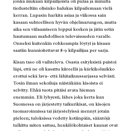
jonka mukaan kilpailijoista oli pulaa ja minulta
tiedusteltiin olisinko halukas kilpailemaan vielä
kerran. Lupasin harkita asiaa ja viikossa sain
kasaan suhteellisen hyvän ohjelmarungon, mutta
aika sen viilaamiseen loppui kesken ja jätin setin
hautumaan mahdollisen tulevaisuuden varalle.
Onneksi kuitenkin rohkeampia löytyi ja kisaan
saatiin kunnioitettavat 8-9 kilpailijaa per sarja.
Kisan taso oli vaihteleva. Osasta esityksistä paistoi
läpi, että ne oli kasattu kiireellä ja kärkikolmikko
erottui sekä lava- että lähitaikuussarjassa selvästi.
Tosin ilman sekoiluja näistäkään kisoista ei
selvitty. Ehkä tuota pitäisi avata hieman
enemmän. Eli lyhyesti, lähes joka kerta kun
Suomessa on järjestetty taikurikisat, on kisojen
tuomaroinnissa tai järjestelyissä mennyt jotain
pieleen; tuloksissa vedetty kotiinpäin, sääntöjä
tulkittu miten sattuu, henkilökohtaiset kaunat ovat