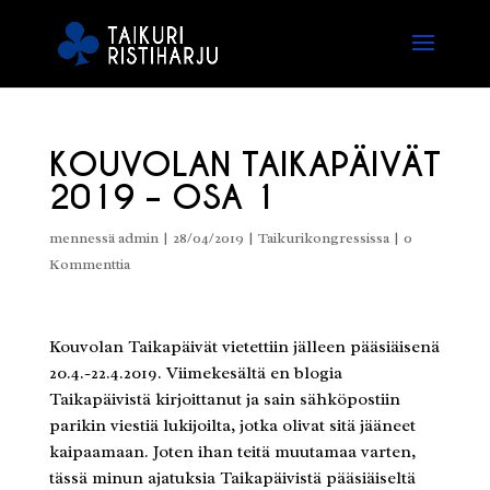
KOUVOLAN TAIKAPÄIVÄT
2019 – OSA 1
mennessä
admin
|
28/04/2019
|
Taikurikongressissa
|
0
Kommenttia
Kouvolan Taikapäivät vietettiin jälleen pääsiäisenä
20.4.-22.4.2019. Viimekesältä en blogia
Taikapäivistä kirjoittanut ja sain sähköpostiin
parikin viestiä lukijoilta, jotka olivat sitä jääneet
kaipaamaan. Joten ihan teitä muutamaa varten,
tässä minun ajatuksia Taikapäivistä pääsiäiseltä