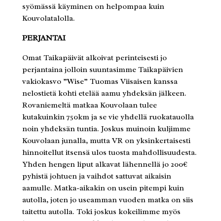
syömässä käyminen on helpompaa kuin
Kouvolatalolla.
PERJANTAI
Omat Taikapäivät alkoivat perinteisesti jo
perjantaina jolloin suuntasimme Taikapäivien
vakiokasvo ”Wise” Tuomas Viisaisen kanssa
nelostietä kohti etelää aamu yhdeksän jälkeen.
Rovaniemeltä matkaa Kouvolaan tulee
kutakuinkin 750km ja se vie yhdellä ruokatauolla
noin yhdeksän tuntia. Joskus muinoin kuljimme
Kouvolaan junalla, mutta VR on yksinkertaisesti
hinnoitellut itsensä ulos tuosta mahdollisuudesta.
Yhden hengen liput alkavat lähennellä jo 200€
pyhistä johtuen ja vaihdot sattuvat aikaisin
aamulle. Matka-aikakin on usein pitempi kuin
autolla, joten jo useamman vuoden matka on siis
taitettu autolla. Toki joskus kokeilimme myös