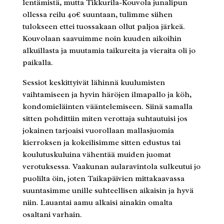
lentämistä, mutta Tikkurila-Kouvola junalipun
ollessa reilu 40€ suuntaan, tulimme siihen
tulokseen ettei tuossakaan ollut paljoa järkeä.
Kouvolaan saavuimme noin kuuden aikoihin
alkuillasta ja muutamia taikureita ja vieraita oli jo
paikalla.
Sessiot keskittyivät lähinnä kuulumisten
vaihtamiseen ja hyvin häröjen ilmapallo ja köh,
kondomieläinten vääntelemiseen. Siinä samalla
sitten pohdittiin miten verottaja suhtautuisi jos
jokainen tarjoaisi vuorollaan mallasjuomia
kierroksen ja kokeilisimme sitten edustus tai
koulutuskuluina vähentää muiden juomat
verotuksessa. Vaakunan aularavintola sulkeutui jo
puolilta öin, joten Taikapäivien mittakaavassa
suuntasimme unille suhteellisen aikaisin ja hyvä
niin. Lauantai aamu alkaisi ainakin omalta
osaltani varhain.