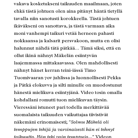
vakava kosketukseni taikuuden maailmaan, joten
ehkä tästä johtuen olen aina pitänyt häntä tietyllä
tavalla niin sanotusti korokkeella. Tästä johtuen
ikäväkseni on sanottava, ja tästä varmaan aika
moni vanhempi taikuri vetää herneen pahasti
nokkaansa ja kalsarit persvakoon, mutta en olisi
halunnut nähdä tätä pätkää… Tämä siksi, että en
ollut ikinä nähnyt Mäkelän esiintyvän
laajemmassa mittakaavassa. Olen mahdollisesti
nähnyt hänet kerran teini-iässä Timo
Tuomivaaran 70v juhlissa ja luonnollisesti Pekka
ja Pätkä elokuvva ja silti minulle on muodostunut
hänestä mielikuva esiintyjänä. Video tosin omalla
kohdallani romutti tuon mielikuvan täysin.
Vieressäni istuneet pari todella merkittävää
suomalaista taikuuden vaikuttajaa tiivistivät
näkemäni erinomaisesti;
”Solmu Mäkelä oli
temppujen tekijä ja varsinaisesti hän ei tehnyt
taikuutta. Hän teki vain temppuja…”
Videon