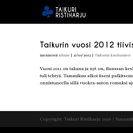
Taikurin vuosi 2012 tiivi
mennessä
admin
|
21/01/2013
|
Taikurin kuulumiset
Vuosi 2012 on takana ja nyt on, flunssan kesk
tuli tehtyä. Tammikuu alkoi itseni palkitse
onnistuneella sillä vuokra-auton romuksi aj
Copyright: Taikuri Ristiharju 2026 | Suunnit