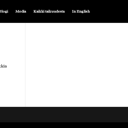
Blogi
Media
Kaikki taikuudesta
In English
kkia