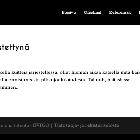
Etusivu
Ohjelmat
Referenssit
stettynä
ellä kuitteja järjestellessä, ollut hieman aikaa katsella mitä kai
malla onnistuneesta pikkujoulukaudesta. Tai noh, pääasiassa
aminen...
telu ja toteutus
EVIGO
|
Tietosuoja- ja rekisteriseloste