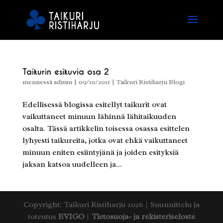
Taikurin esikuvia osa 2
mennessä
admin
|
09/10/2011
|
Taikuri Ristiharju Blogi
Edellisessä blogissa esitellyt taikurit ovat
vaikuttaneet minuun lähinnä lähitaikuuden
osalta. Tässä artikkelin toisessa osassa esittelen
lyhyesti taikureita, jotka ovat ehkä vaikuttaneet
minuun eniten esiintyjänä ja joiden esityksiä
jaksan katsoa uudelleen ja...
Copyright: Taikuri Ristiharju 2026 | Suunnittelu ja
toteutus
EVIGO
|
Tietosuoja- ja rekisteriseloste