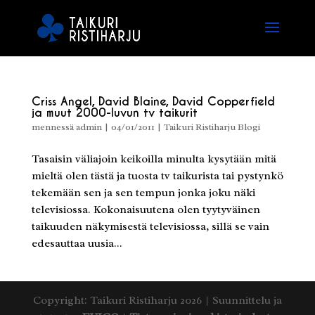
Criss Angel, David Blaine, David Copperfield
ja muut 2000-luvun tv taikurit
mennessä
admin
|
04/01/2011
|
Taikuri Ristiharju Blogi
Tasaisin väliajoin keikoilla minulta kysytään mitä
mieltä olen tästä ja tuosta tv taikurista tai pystynkö
tekemään sen ja sen tempun jonka joku näki
televisiossa. Kokonaisuutena olen tyytyväinen
taikuuden näkymisestä televisiossa, sillä se vain
edesauttaa uusia...
Copyright: Taikuri Ristiharju 2026 | Suunnittelu ja