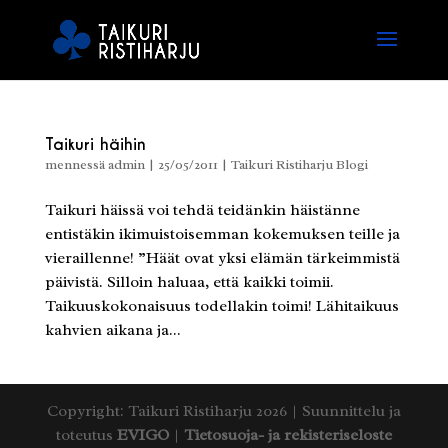
Taikuri häihin
mennessä
admin
|
25/05/2011
|
Taikuri Ristiharju Blogi
Taikuri häissä voi tehdä teidänkin häistänne
entistäkin ikimuistoisemman kokemuksen teille ja
vieraillenne! ”Häät ovat yksi elämän tärkeimmistä
päivistä. Silloin haluaa, että kaikki toimii.
Taikuuskokonaisuus todellakin toimi! Lähitaikuus
kahvien aikana ja...
Copyright: Taikuri Ristiharju 2026 | Suunnittelu ja
toteutus
EVIGO
|
Tietosuoja- ja rekisteriseloste