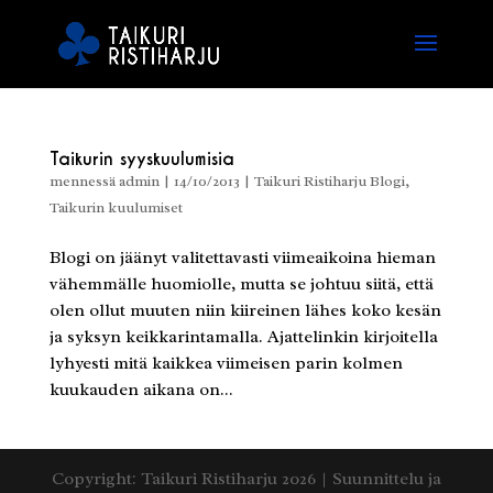
Taikurin syyskuulumisia
mennessä
admin
|
14/10/2013
|
Taikuri Ristiharju Blogi
,
Taikurin kuulumiset
Blogi on jäänyt valitettavasti viimeaikoina hieman
vähemmälle huomiolle, mutta se johtuu siitä, että
olen ollut muuten niin kiireinen lähes koko kesän
ja syksyn keikkarintamalla. Ajattelinkin kirjoitella
lyhyesti mitä kaikkea viimeisen parin kolmen
kuukauden aikana on...
Copyright: Taikuri Ristiharju 2026 | Suunnittelu ja