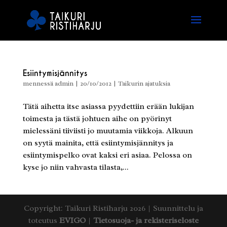
Esiintymisjännitys
mennessä
admin
|
20/10/2012
|
Taikurin ajatuksia
Tätä aihetta itse asiassa pyydettiin erään lukijan
toimesta ja tästä johtuen aihe on pyörinyt
mielessäni tiiviisti jo muutamia viikkoja. Alkuun
on syytä mainita, että esiintymisjännitys ja
esiintymispelko ovat kaksi eri asiaa. Pelossa on
kyse jo niin vahvasta tilasta,...
Copyright: Taikuri Ristiharju 2026 | Suunnittelu ja
toteutus
EVIGO
|
Tietosuoja- ja rekisteriseloste