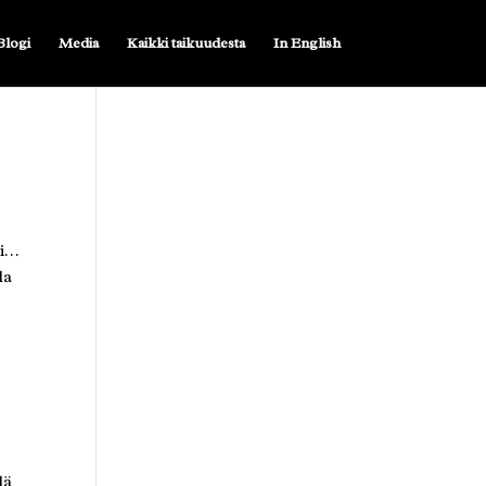
Blogi
Media
Kaikki taikuudesta
In English
ti…
la
lä