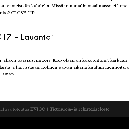
aan viimeistään kahdelta. Missään muualla maailmassa ei liene
onko? CLOSE-UP...
017 – Lauantai
iin jälleen pääsiäisenä 2017. Kouvolaan oli kokoontunut karkean
sta ja harrastajaa. Kolmen päivän aikana kuultiin luennoitsijo
 Tämän...
telu ja toteutus
EVIGO
|
Tietosuoja- ja rekisteriseloste