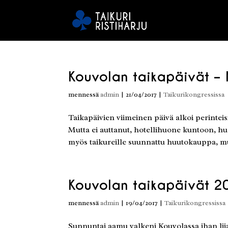
Kouvolan taikapäivät –
mennessä
admin
|
21/04/2017
|
Taikurikongressissa
Taikapäivien viimeinen päivä alkoi perintei
Mutta ei auttanut, hotellihuone kuntoon, huo
myös taikureille suunnattu huutokauppa, mu
Kouvolan taikapäivät 2
mennessä
admin
|
19/04/2017
|
Taikurikongressissa
Sunnuntai aamu valkeni Kouvolassa ihan liia