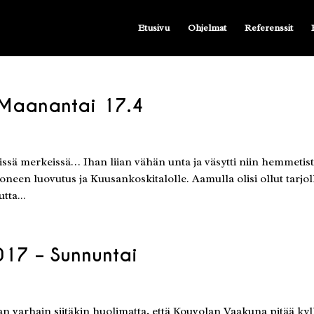
Etusivu
Ohjelmat
Referenssit
 Maanantai 17.4
sissä merkeissä… Ihan liian vähän unta ja väsytti niin hemmetis
neen luovutus ja Kuusankoskitalolle. Aamulla olisi ollut tarjol
tta...
017 – Sunnuntai
n varhain siitäkin huolimatta, että Kouvolan Vaakuna pitää kyl