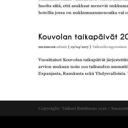
huolta siitä, että asukkaat menevät nukkum
hotellia jossa on nukkumaanmenoaika vai 
Kouvolan taikapäivät 2
mennessä
admin
|
19/04/2017
|
Taikurikongressissa
Vuosittaiset Kouvolan taikapäivät järjestett
arvion mukaan noin 200 taikuuden ammattilai
Espanjasta, Ranskasta sekä Yhdysvalloista.
Copyright: Taikuri Ristiharju 2026 | Suunnit