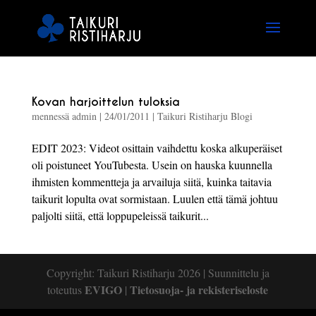
Kovan harjoittelun tuloksia
mennessä
admin
|
24/01/2011
|
Taikuri Ristiharju Blogi
EDIT 2023: Videot osittain vaihdettu koska alkuperäiset
oli poistuneet YouTubesta. Usein on hauska kuunnella
ihmisten kommentteja ja arvailuja siitä, kuinka taitavia
taikurit lopulta ovat sormistaan. Luulen että tämä johtuu
paljolti siitä, että loppupeleissä taikurit...
Copyright: Taikuri Ristiharju 2026 | Suunnittelu ja
EVIGO
Tietosuoja- ja rekisteriseloste
toteutus
|