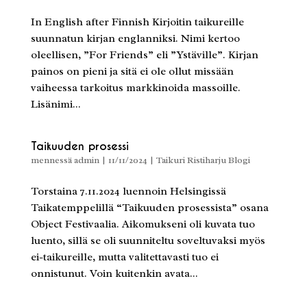
In English after Finnish Kirjoitin taikureille
suunnatun kirjan englanniksi. Nimi kertoo
oleellisen, ”For Friends” eli ”Ystäville”. Kirjan
painos on pieni ja sitä ei ole ollut missään
vaiheessa tarkoitus markkinoida massoille.
Lisänimi...
Taikuuden prosessi
mennessä
admin
|
11/11/2024
|
Taikuri Ristiharju Blogi
Torstaina 7.11.2024 luennoin Helsingissä
Taikatemppelillä “Taikuuden prosessista” osana
Object Festivaalia. Aikomukseni oli kuvata tuo
luento, sillä se oli suunniteltu soveltuvaksi myös
ei-taikureille, mutta valitettavasti tuo ei
onnistunut. Voin kuitenkin avata...