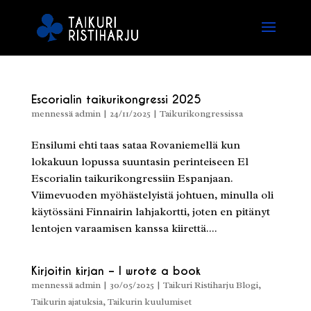
Escorialin taikurikongressi 2025
mennessä
admin
|
24/11/2025
|
Taikurikongressissa
Ensilumi ehti taas sataa Rovaniemellä kun
lokakuun lopussa suuntasin perinteiseen El
Escorialin taikurikongressiin Espanjaan.
Viimevuoden myöhästelyistä johtuen, minulla oli
käytössäni Finnairin lahjakortti, joten en pitänyt
lentojen varaamisen kanssa kiirettä....
Kirjoitin kirjan – I wrote a book
mennessä
admin
|
30/05/2025
|
Taikuri Ristiharju Blogi
,
Taikurin ajatuksia
,
Taikurin kuulumiset