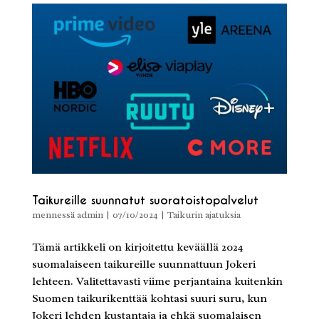
Taikureille suunnatut suoratoistopalvelut
mennessä
admin
|
07/10/2024
|
Taikurin ajatuksia
Tämä artikkeli on kirjoitettu keväällä 2024
suomalaiseen taikureille suunnattuun Jokeri
lehteen. Valitettavasti viime perjantaina kuitenkin
Suomen taikurikenttää kohtasi suuri suru, kun
Jokeri lehden kustantaja ja ehkä suomalaisen