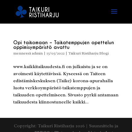
Opi taikomaan – Taikatemppujen opettelun
oppimisympäristö avattu
mennessä
admin
|
15/05/2022
|
Taikuri Ristiharju Blogi
www.kaikkitaikuudesta.fi on julkaistu ja se on
avoimesti käytettävissä. Kyseessä on Taiteen
edistämiskeskuksen (Taike) korona-apurahalla
luotu verkkoympäristö taikatemppujen ja
taikuuden opettelmiseen. Sivusto pyrkii antamaan
taikuudesta kiinnostuneelle kaikki...
Copyright: Taikuri Ristiharju 2026 | Suunnittelu ja