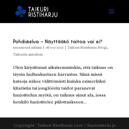
Pohdiskelua – Näyttääkö taitoa vai ei?
mennessä
admin
|
18/09/2017
|
Taikuri Ristiharju Blogi
,
Taikurin ajatuksia
Olen kirjoittanut aikaisemminkin, että taikuus on
täysin hullunkurinen harrastus. Siinä missä
katsoja näkee välittömästi kuinka esimerkiksi
kitaristin tai jonglöörin taidot paranevat
harjoittelun myötä, on taikuus ainut ala, jossa
henkilö harjoittelee piilottaakseen...
Copyright: Taikuri Ristiharju 2026 | Suunnittelu ja