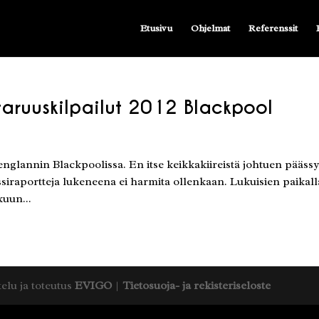
Etusivu
Ohjelmat
Referenssit
aruuskilpailut 2012 Blackpool
englannin Blackpoolissa. En itse keikkakiireistä johtuen päässy
ssiraportteja lukeneena ei harmita ollenkaan. Lukuisien paikall
kuun...
telu ja toteutus
EVIGO
|
Tietosuoja- ja rekisteriseloste