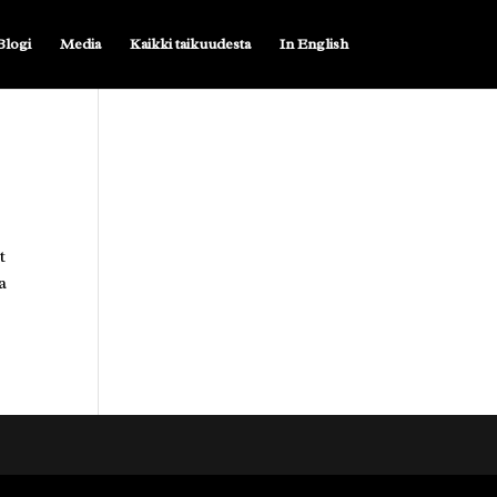
Blogi
Media
Kaikki taikuudesta
In English
t
a