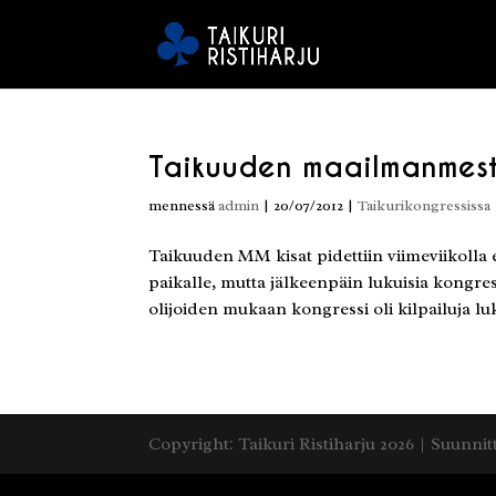
Taikuuden maailmanmest
mennessä
admin
|
20/07/2012
|
Taikurikongressissa
Taikuuden MM kisat pidettiin viimeviikolla 
paikalle, mutta jälkeenpäin lukuisia kongre
olijoiden mukaan kongressi oli kilpailuja lu
Copyright: Taikuri Ristiharju 2026 | Suunnit