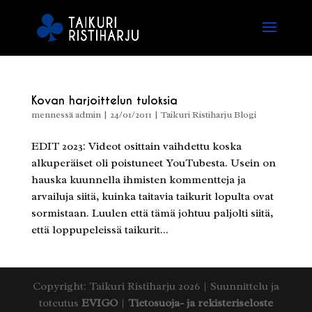
Kovan harjoittelun tuloksia
mennessä
admin
|
24/01/2011
|
Taikuri Ristiharju Blogi
EDIT 2023: Videot osittain vaihdettu koska
alkuperäiset oli poistuneet YouTubesta. Usein on
hauska kuunnella ihmisten kommentteja ja
arvailuja siitä, kuinka taitavia taikurit lopulta ovat
sormistaan. Luulen että tämä johtuu paljolti siitä,
että loppupeleissä taikurit...
Copyright: Taikuri Ristiharju 2026 | Suunnittelu ja
toteutus
EVIGO
|
Tietosuoja- ja rekisteriseloste