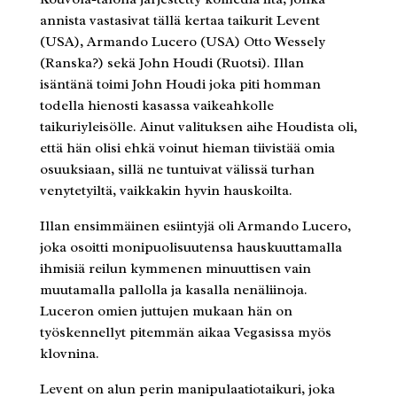
annista vastasivat tällä kertaa taikurit Levent
(USA), Armando Lucero (USA) Otto Wessely
(Ranska?) sekä John Houdi (Ruotsi). Illan
isäntänä toimi John Houdi joka piti homman
todella hienosti kasassa vaikeahkolle
taikuriyleisölle. Ainut valituksen aihe Houdista oli,
että hän olisi ehkä voinut hieman tiivistää omia
osuuksiaan, sillä ne tuntuivat välissä turhan
venytetyiltä, vaikkakin hyvin hauskoilta.
Illan ensimmäinen esiintyjä oli Armando Lucero,
joka osoitti monipuolisuutensa hauskuuttamalla
ihmisiä reilun kymmenen minuuttisen vain
muutamalla pallolla ja kasalla nenäliinoja.
Luceron omien juttujen mukaan hän on
työskennellyt pitemmän aikaa Vegasissa myös
klovnina.
Levent on alun perin manipulaatiotaikuri, joka