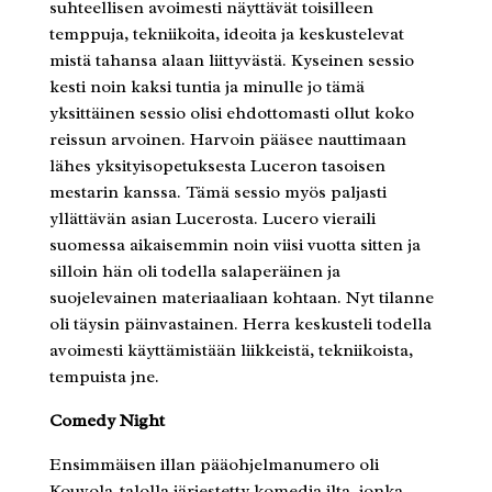
suhteellisen avoimesti näyttävät toisilleen
temppuja, tekniikoita, ideoita ja keskustelevat
mistä tahansa alaan liittyvästä. Kyseinen sessio
kesti noin kaksi tuntia ja minulle jo tämä
yksittäinen sessio olisi ehdottomasti ollut koko
reissun arvoinen. Harvoin pääsee nauttimaan
lähes yksityisopetuksesta Luceron tasoisen
mestarin kanssa. Tämä sessio myös paljasti
yllättävän asian Lucerosta. Lucero vieraili
suomessa aikaisemmin noin viisi vuotta sitten ja
silloin hän oli todella salaperäinen ja
suojelevainen materiaaliaan kohtaan. Nyt tilanne
oli täysin päinvastainen. Herra keskusteli todella
avoimesti käyttämistään liikkeistä, tekniikoista,
tempuista jne.
Comedy Night
Ensimmäisen illan pääohjelmanumero oli
Kouvola-talolla järjestetty komedia ilta, jonka