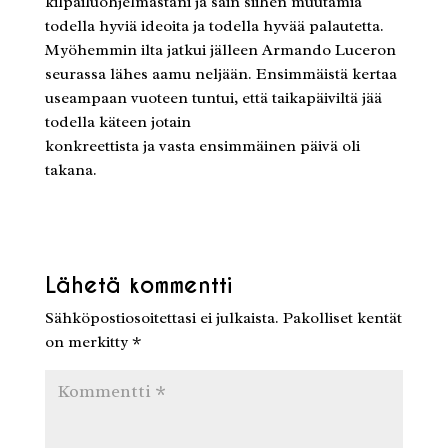
kilpailuohjelmastani ja sain siihen muutamia
todella hyviä ideoita ja todella hyvää palautetta.
Myöhemmin ilta jatkui jälleen Armando Luceron
seurassa lähes aamu neljään. Ensimmäistä kertaa
useampaan vuoteen tuntui, että taikapäiviltä jää
todella käteen jotain
konkreettista ja vasta ensimmäinen päivä oli
takana.
Lähetä kommentti
Sähköpostiosoitettasi ei julkaista.
Pakolliset kentät
on merkitty
*