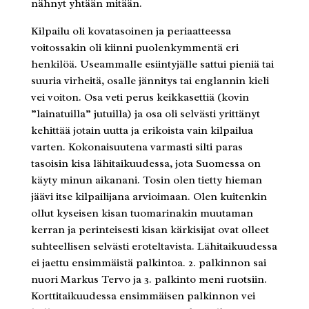
nähnyt yhtään mitään.
Kilpailu oli kovatasoinen ja periaatteessa
voitossakin oli kiinni puolenkymmentä eri
henkilöä. Useammalle esiintyjälle sattui pieniä tai
suuria virheitä, osalle jännitys tai englannin kieli
vei voiton. Osa veti perus keikkasettiä (kovin
”lainatuilla” jutuilla) ja osa oli selvästi yrittänyt
kehittää jotain uutta ja erikoista vain kilpailua
varten. Kokonaisuutena varmasti silti paras
tasoisin kisa lähitaikuudessa, jota Suomessa on
käyty minun aikanani. Tosin olen tietty hieman
jäävi itse kilpailijana arvioimaan. Olen kuitenkin
ollut kyseisen kisan tuomarinakin muutaman
kerran ja perinteisesti kisan kärkisijat ovat olleet
suhteellisen selvästi eroteltavista. Lähitaikuudessa
ei jaettu ensimmäistä palkintoa. 2. palkinnon sai
nuori Markus Tervo ja 3. palkinto meni ruotsiin.
Korttitaikuudessa ensimmäisen palkinnon vei