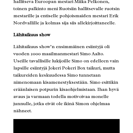
hallitseva Euroopan mestari Miika Pelkonen,
toinen palkinto meni Ruotsiin hallitsevalle ruotsin
mestarille ja entiselle pohjoismaiden mestari Erik
Nordvallille ja kolmas sija siis allekirjoittaneelle.
Lähitaikuus show
Lähitaikuus show’n ensimmäinen esiintyjä oli
vuoden 2000 maailmanmestari Simo Aalto.
Useille tavallisille lukijoille Simo on edelleen vain
lapsille esiintyjä Jokeri Pokeri Box taikuri, mutta
taikureiden keskuudessa Simo tunnetaan
nimenomaan kisamenestyksestään. Simo esittikin
eräänlaisen potpurin kisaohjelmistaan. Ihan hyvä
avaus ja varmaan todella motivoivaa monelle
junnulle, jotka eivät ole ikinä Simon ohjelmaa
nähneet.