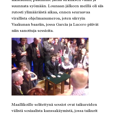
suunnata syömään. Lounaan jälkeen meillä oli siis
rutosti ylimääräistä aikaa, ennen seuraavaa
virallista ohjelmanumeroa, joten siirryin
Vaakunan baariin, jossa Garcia ja Lucero pitivät
niin sanottuja sessioita.
Maallikoille selitettynä sessiot ovat taikureiden
välistä sosiaalista kanssakäymistä, jossa taikurit