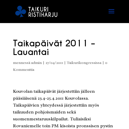
Taikapäivät 2011 –
Lauantai
mennessä
admin
|
27/04/2011
|
Taikurikongressissa
|
0
Kommenttia
Kouvolan taikapäivät järjestettiin jälleen
pääsiäisenä 23.4-25.4.2011 Kouvolassa.
Taikapäivien yhteydessä järjestettiin myös
taikuuden pohjoismaiden sekä
suomenmestaruuskilpailut. Tuliaisiksi
Rovaniemelle toin PM kisoista pronssisen pystin