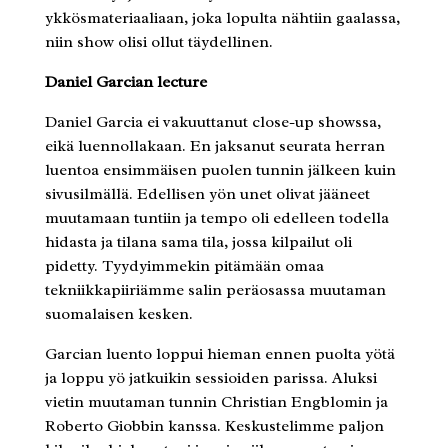
ykkösmateriaaliaan, joka lopulta nähtiin gaalassa,
niin show olisi ollut täydellinen.
Daniel Garcian lecture
Daniel Garcia ei vakuuttanut close-up showssa,
eikä luennollakaan. En jaksanut seurata herran
luentoa ensimmäisen puolen tunnin jälkeen kuin
sivusilmällä. Edellisen yön unet olivat jääneet
muutamaan tuntiin ja tempo oli edelleen todella
hidasta ja tilana sama tila, jossa kilpailut oli
pidetty. Tyydyimmekin pitämään omaa
tekniikkapiiriämme salin peräosassa muutaman
suomalaisen kesken.
Garcian luento loppui hieman ennen puolta yötä
ja loppu yö jatkuikin sessioiden parissa. Aluksi
vietin muutaman tunnin Christian Engblomin ja
Roberto Giobbin kanssa. Keskustelimme paljon