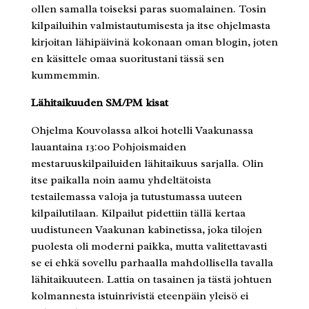
ollen samalla toiseksi paras suomalainen. Tosin
kilpailuihin valmistautumisesta ja itse ohjelmasta
kirjoitan lähipäivinä kokonaan oman blogin, joten
en käsittele omaa suoritustani tässä sen
kummemmin.
Lähitaikuuden SM/PM kisat
Ohjelma Kouvolassa alkoi hotelli Vaakunassa
lauantaina 13:00 Pohjoismaiden
mestaruuskilpailuiden lähitaikuus sarjalla. Olin
itse paikalla noin aamu yhdeltätoista
testailemassa valoja ja tutustumassa uuteen
kilpailutilaan. Kilpailut pidettiin tällä kertaa
uudistuneen Vaakunan kabinetissa, joka tilojen
puolesta oli moderni paikka, mutta valitettavasti
se ei ehkä sovellu parhaalla mahdollisella tavalla
lähitaikuuteen. Lattia on tasainen ja tästä johtuen
kolmannesta istuinrivistä eteenpäin yleisö ei