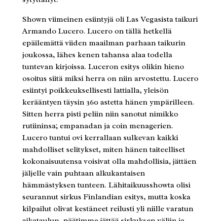
Shown viimeinen esiintyjä oli Las Vegasista taikuri
Armando Lucero. Lucero on tällä hetkellä
epäilemättä viiden maailman parhaan taikurin
joukossa, lähes kenen tahansa alaa todella
tuntevan kirjoissa. Luceron esitys olikin hieno
osoitus siitä miksi herra on niin arvostettu. Lucero
esiintyi poikkeuksellisesti lattialla, yleisön
kerääntyen täysin 360 astetta hänen ympärilleen.
Sitten herra pisti peliin niin sanotut nimikko
rutiininsa; empanadan ja coin menagerien.
Lucero tuntui ovi kerrallaan sulkevan kaikki
mahdolliset selitykset, miten hänen taiteelliset
kokonaisuutensa voisivat olla mahdollisia, jättäen
jäljelle vain puhtaan alkukantaisen
hämmästyksen tunteen. Lähitaikuusshowta olisi
seurannut sirkus Finlandian esitys, mutta koska
kilpailut olivat kestäneet reilusti yli niille varatun
aikataulun, päätimme jättää sirkuksen väliin ja