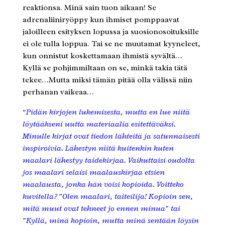
reaktionsa. Minä sain tuon aikaan! Se
adrenaliiniryöppy kun ihmiset pomppaavat
jaloilleen esityksen lopussa ja suosionosoituksille
ei ole tulla loppua. Tai se ne muutamat kyyneleet,
kun onnistut koskettamaan ihmistä syvältä…
Kyllä se pohjimmiltaan on se, minkä takia tätä
tekee…Mutta miksi tämän pitää olla välissä niin
perhanan vaikeaa…
“Pidän kirjojen lukemisesta, mutta en lue niitä
löytääkseni uutta materiaalia esitettäväksi.
Minulle kirjat ovat tiedon lähteitä ja satunnaisesti
inspiroivia. Lähestyn niitä kuitenkin kuten
maalari lähestyy taidekirjaa. Vaikuttaisi oudolta
jos maalari selaisi maalauskirjaa etsien
maalausta, jonka hän voisi kopioida. Voitteko
kuvitella? ”Olen maalari, taiteilija! Kopioin sen,
mitä muut ovat tehneet jo ennen minua” tai
”Kyllä, minä kopioin, mutta minä sentään löysin