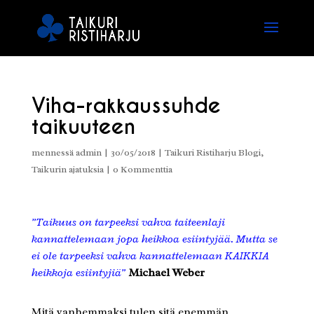
Viha-rakkaussuhde
taikuuteen
mennessä
admin
|
30/05/2018
|
Taikuri Ristiharju Blogi
,
Taikurin ajatuksia
|
0 Kommenttia
”Taikuus on tarpeeksi vahva taiteenlaji
kannattelemaan jopa heikkoa esiintyjää. Mutta se
ei ole tarpeeksi vahva kannattelemaan KAIKKIA
heikkoja esiintyjiä”
Michael Weber
Mitä vanhemmaksi tulen sitä enemmän