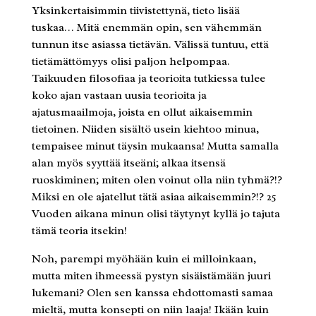
Yksinkertaisimmin tiivistettynä, tieto lisää
tuskaa… Mitä enemmän opin, sen vähemmän
tunnun itse asiassa tietävän. Välissä tuntuu, että
tietämättömyys olisi paljon helpompaa.
Taikuuden filosofiaa ja teorioita tutkiessa tulee
koko ajan vastaan uusia teorioita ja
ajatusmaailmoja, joista en ollut aikaisemmin
tietoinen. Niiden sisältö usein kiehtoo minua,
tempaisee minut täysin mukaansa! Mutta samalla
alan myös syyttää itseäni; alkaa itsensä
ruoskiminen; miten olen voinut olla niin tyhmä?!?
Miksi en ole ajatellut tätä asiaa aikaisemmin?!? 25
Vuoden aikana minun olisi täytynyt kyllä jo tajuta
tämä teoria itsekin!
Noh, parempi myöhään kuin ei milloinkaan,
mutta miten ihmeessä pystyn sisäistämään juuri
lukemani? Olen sen kanssa ehdottomasti samaa
mieltä, mutta konsepti on niin laaja! Ikään kuin