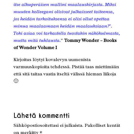
itse alkuperäisen mallini maalauskirjasta. Miksi
muuten kolleegani olisivat julkaisseet taiteensa,
jos heidän tarkoituksensa ei olisi ollut opettaa
minua maalaamaan heidän maalauksiaan?”.
Toki asiaa voi tarkastella tuostakin näkökulmasta,
mutta mitä tuhlausta.
”
Tommy Wonder – Books
of Wonder Volume I
Kirjoitus löytyi kovalevyn uumenista
varmuuskopioita tehdessä. Pistää taas miettimään
että sitä taitaa vaatia itseltä välissä hieman liikoja
🙂
Lähetä kommentti
Sähköpostiosoitettasi ei julkaista.
Pakolliset kentät
on merkitty
*