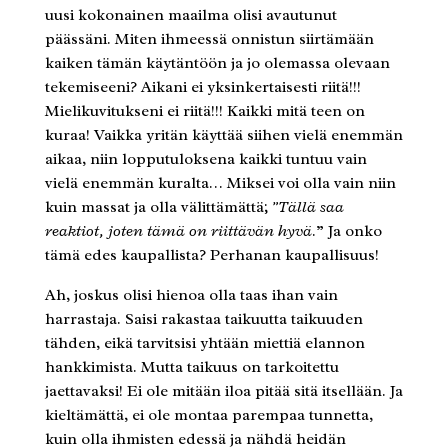
uusi kokonainen maailma olisi avautunut
päässäni. Miten ihmeessä onnistun siirtämään
kaiken tämän käytäntöön ja jo olemassa olevaan
tekemiseeni? Aikani ei yksinkertaisesti riitä!!!
Mielikuvitukseni ei riitä!!! Kaikki mitä teen on
kuraa! Vaikka yritän käyttää siihen vielä enemmän
aikaa, niin lopputuloksena kaikki tuntuu vain
vielä enemmän kuralta… Miksei voi olla vain niin
kuin massat ja olla välittämättä;
”Tällä saa
reaktiot, joten tämä on riittävän hyvä
.” Ja onko
tämä edes kaupallista? Perhanan kaupallisuus!
Ah, joskus olisi hienoa olla taas ihan vain
harrastaja. Saisi rakastaa taikuutta taikuuden
tähden, eikä tarvitsisi yhtään miettiä elannon
hankkimista. Mutta taikuus on tarkoitettu
jaettavaksi! Ei ole mitään iloa pitää sitä itsellään. Ja
kieltämättä, ei ole montaa parempaa tunnetta,
kuin olla ihmisten edessä ja nähdä heidän