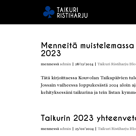
Menneitä muistelemassa
2023
mennessä
admin
|
28/12/2024
|
Taikuri Ristiharju Blo
Tätä kirjoittaessa Kouvolan Taikapäivien 
Jossain vaiheessa loppukesästä 2024 aloin a
kehityksessäni taikurina ja tein listan kymme
Taikurin 2023 yhteenvet
mennessä
admin
|
25/01/2024
|
Taikuri Ristiharju Blo