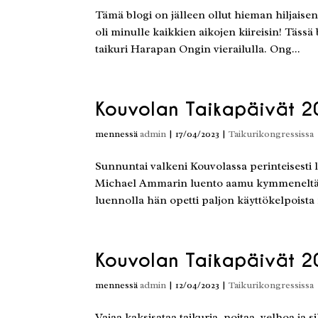
Tämä blogi on jälleen ollut hieman hiljaisena
oli minulle kaikkien aikojen kiireisin! Tässä 
taikuri Harapan Ongin vierailulla. Ong...
Kouvolan Taikapäivät 2
mennessä
admin
|
17/04/2023
|
Taikurikongressissa
Sunnuntai valkeni Kouvolassa perinteisesti 
Michael Ammarin luento aamu kymmeneltä. A
luennolla hän opetti paljon käyttökelpoista m
Kouvolan Taikapäivät 2
mennessä
admin
|
12/04/2023
|
Taikurikongressissa
Vajaa kaksisataa taikuria, noitaa, velhoa ja