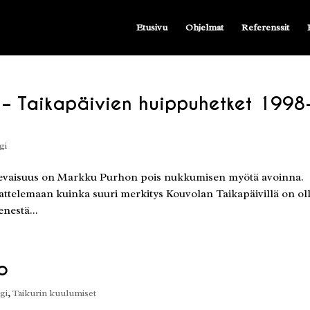
Etusivu
Ohjelmat
Referenssit
 – Taikapäivien huippuhetket 1998
gi
tulevaisuus on Markku Purhon pois nukkumisen myötä avoinna.
jattelemaan kuinka suuri merkitys Kouvolan Taikapäivillä on ol
nestä...
o
gi
,
Taikurin kuulumiset