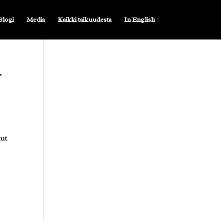
Blogi
Media
Kaikki taikuudesta
In English
-
lut