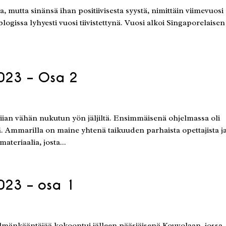
, mutta sinänsä ihan positiivisesta syystä, nimittäin viimevuosi
blogissa lyhyesti vuosi tiivistettynä. Vuosi alkoi Singaporelaisen
023 – Osa 2
liian vähän nukutun yön jäljiltä. Ensimmäisenä ohjelmassa oli
mmarilla on maine yhtenä taikuuden parhaista opettajista j
ateriaalia, josta...
023 – osa 1
 silmänkääntäjää kokoontui jälleen pääsiäisenä Kouvolaan, jossa